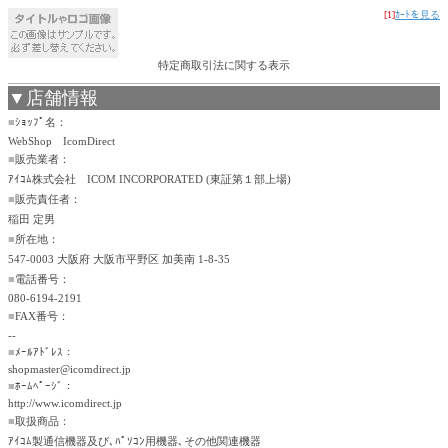
[1]
ｶｰﾄを見る
特定商取引法に関する表示
▼店舗情報
■
ｼｮｯﾌﾟ名：
WebShop IcomDirect
■
販売業者：
ｱｲｺﾑ株式会社 ICOM INCORPORATED (東証第１部上場)
■
販売責任者：
稲田 定男
■
所在地：
547-0003 大阪府 大阪市平野区 加美南 1-8-35
■
電話番号：
080-6194-2191
■
FAX番号：
--
■
ﾒｰﾙｱﾄﾞﾚｽ：
shopmaster@icomdirect.jp
■
ﾎｰﾑﾍﾟｰｼﾞ：
http://www.icomdirect.jp
■
取扱商品：
ｱｲｺﾑ製通信機器及び､ﾊﾟｿｺﾝ用機器､その他関連機器