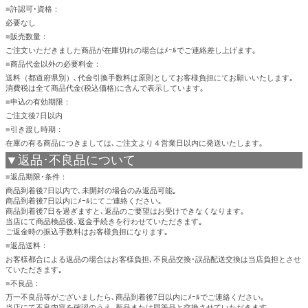
■
許認可･資格：
必要なし
■
販売数量：
ご注文いただきました商品が在庫切れの場合はﾒｰﾙでご連絡差し上げます｡
■
商品代金以外の必要料金：
送料（都道府県別）､代金引換手数料は原則としてお客様負担にてお願いいたします｡
消費税は全て商品代金(税込価格)に含んで表示しています｡
■
申込の有効期限：
ご注文後7日以内
■
引き渡し時期：
在庫の有る商品につきましては､ご注文より４営業日以内に発送いたします｡
▼返品･不良品について
■
返品期限･条件：
商品到着後7日以内で､未開封の場合のみ返品可能｡
商品到着後7日以内にﾒｰﾙにてご連絡ください｡
商品到着後7日を過ぎますと､返品のご要望はお受けできなくなります｡
当店にて商品検品後､返金手続きを行わせていただきます｡
ご返金時の振込手数料はお客様負担になります｡
■
返品送料：
お客様都合による返品の場合はお客様負担､不良品交換･誤品配送交換は当店負担とさせ
ていただきます｡
■
不良品：
万一不良品等がございましたら､商品到着後7日以内にﾒｰﾙでご連絡ください｡
当店にて不良内容を確認のうえ､新品または同等品と交換させていただきます｡