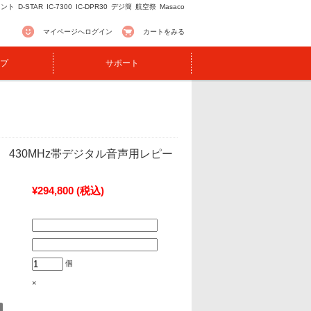
イント
D-STAR
IC-7300
IC-DPR30
デジ簡
航空祭
Masaco
マイページへログイン
カートをみる
プ
サポート
00V 430MHz帯デジタル音声用レピー
¥294,800
(税込)
個
×