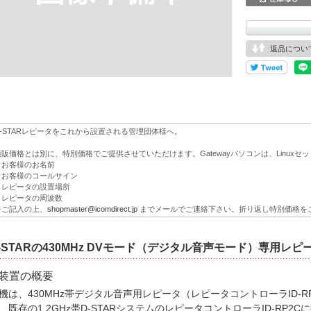
返品につい
D-STARレピータをこれから設置される管理団体様へ。
通販価格とは別に、特別価格でご提供させていただけます。Gatewayパソコンは、Linux
・お客様のお名前
・お客様のコールサイン
・レピータの設置場所
・レピータの周波数
をご記入の上、
shopmaster@icomdirect.jp
までメールでご連絡下さい。折り返し特別価格を
-STARの430MHz DVモード（デジタル音声モード）専用レピ
装置の概要
機は、430MHz帯デジタル音声用レピータ（レピータコントローラID-
、既存の1.2GHz帯D-STARシステムのレピータコントローラID-RP2C