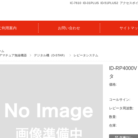
IC-7610
ID-31PLUS
ID-51PLUS2
アクセスポ
ご利用案内
お問い合わせ
サイトマッ
ーム
アマチュア無線機器
デジタル機（D-STAR）
レピータシステム
ID-RP40
タ
価格:
コールサイン:
レピータ周波数:
数量:
在庫: