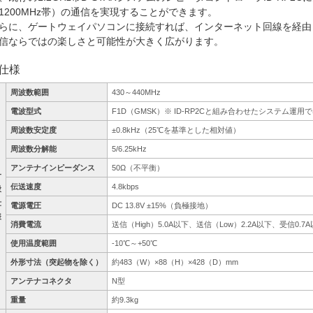
1200MHz帯）の通信を実現することができます。
らに、ゲートウェイパソコンに接続すれば、インターネット回線を経由
信ならではの楽しさと可能性が大きく広がります。
仕様
周波数範囲
430～440MHz
電波型式
F1D（GMSK）※ ID-RP2Cと組み合わせたシステム運用で
周波数安定度
±0.8kHz（25℃を基準とした相対値）
周波数分解能
5/6.25kHz
アンテナインピーダンス
50Ω（不平衡）
一
伝送速度
4.8kbps
般
仕
電源電圧
DC 13.8V ±15%（負極接地）
様
消費電流
送信（High）5.0A以下、送信（Low）2.2A以下、受信0.7
使用温度範囲
-10℃～+50℃
外形寸法（突起物を除く）
約483（W）×88（H）×428（D）mm
アンテナコネクタ
N型
重量
約9.3kg