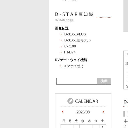
D-STAR豆知識
画像伝送
ID-31/51PLUS
ID-31/51旧モデル
IC-7100
TH-D74
DVゲートウェイ機能
スマホで使う
D
2026/08
本
日
月
火
水
木
金
土
く
1