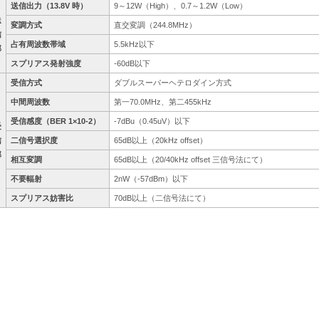
送信出力（13.8V 時）
9～12W（High）、0.7～1.2W（Low）
送
変調方式
直交変調（244.8MHz）
信
占有周波数帯域
5.5kHz以下
部
スプリアス発射強度
-60dB以下
受信方式
ダブルスーパーヘテロダイン方式
中間周波数
第一70.0MHz、第二455kHz
受信感度（BER 1×10-2）
-7dBu（0.45uV）以下
受
信
二信号選択度
65dB以上（20kHz offset）
部
相互変調
65dB以上（20/40kHz offset 三信号法にて）
不要輻射
2nW（-57dBm）以下
スプリアス妨害比
70dB以上（二信号法にて）