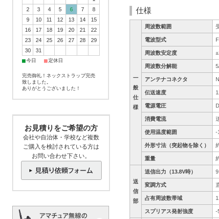
2
3
4
5
6
7
8
仕様
9
10
11
12
13
14
15
周波数範囲
16
17
18
19
20
21
22
電波型式
23
24
25
26
27
28
29
30
31
周波数安定度
■
■
今日
定休日
周波数分解能
5
完売御礼！ネックストラップ完売
一
アンテナコネクタ
致しました。
般
ありがとうございました！
伝送速度
1
仕
電源電圧
様
消費電流
お見積りをご希望の方
使用温度範囲
-
会社や自治体・学校など複数
外形寸法（突起物を除く）
ご購入を検討されている方は
お問い合わせ下さい。
重量
約
送信出力（13.8V時）
送
変調方式
信
占有周波数帯域
部
スプリアス発射強度
-