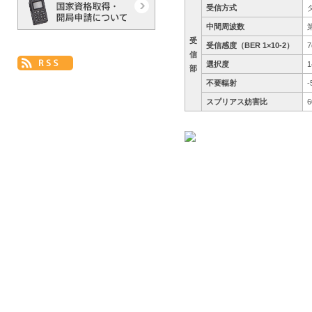
受信方式
中間周波数
第
受
受信感度（BER 1×10-2）
7
信
選択度
部
不要輻射
スプリアス妨害比