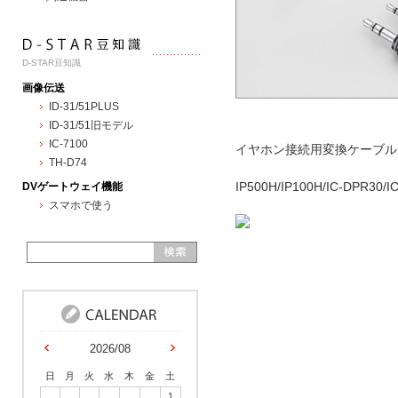
D-STAR豆知識
画像伝送
ID-31/51PLUS
ID-31/51旧モデル
IC-7100
イヤホン接続用変換ケーブル
TH-D74
DVゲートウェイ機能
IP500H/IP100H/IC-
スマホで使う
2026/08
日
月
火
水
木
金
土
1