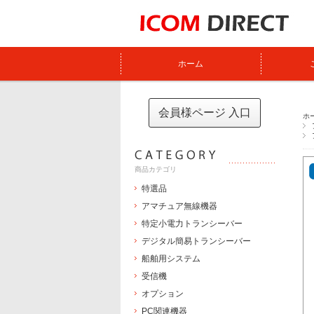
ホーム
会員様ページ 入口
ホ
商品カテゴリ
特選品
アマチュア無線機器
特定小電力トランシーバー
デジタル簡易トランシーバー
船舶用システム
受信機
オプション
PC関連機器