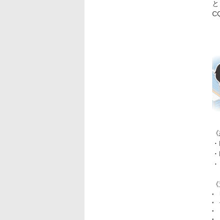
と
C
《
・
・
・
《