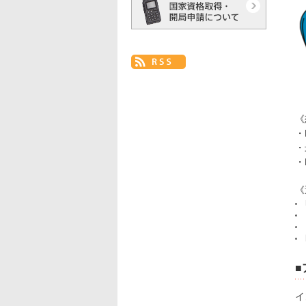
《
・
・
・
《
■
イ