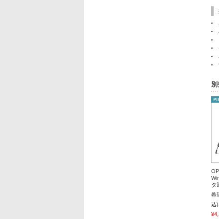
別
OP
Wi
タ
希
込)
¥4