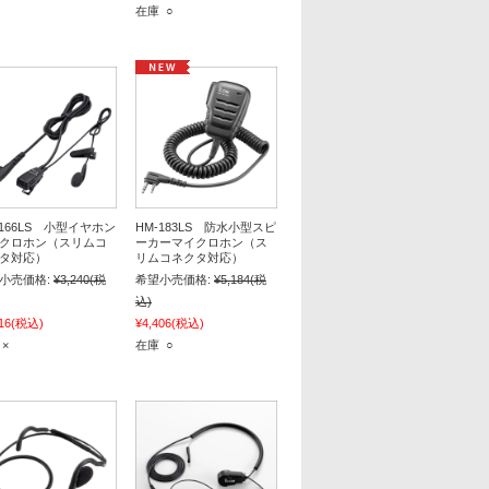
在庫 ○
-166LS 小型イヤホン
HM-183LS 防水小型スピ
クロホン（スリムコ
ーカーマイクロホン（ス
タ対応）
リムコネクタ対応）
小売価格:
¥3,240
(税
希望小売価格:
¥5,184
(税
込)
16
(税込)
¥4,406
(税込)
 ×
在庫 ○