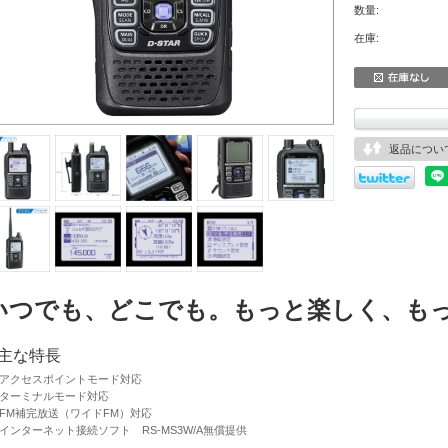
数量:
在庫:
返品につい
いつでも、どこでも。もっと楽しく、も
主な特長
アクセスポイントモード対応
ターミナルモード対応
FM補完放送（ワイドFM）対応
インターネット接続ソフト RS-MS3W/A無償提供