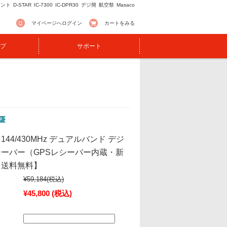
イント
D-STAR
IC-7300
IC-DPR30
デジ簡
航空祭
Masaco
マイページへログイン
カートをみる
プ
サポート
s2 144/430MHz デュアルバンド デジ
ーバー（GPSレシーバー内蔵・新
【送料無料】
¥59,184
(税込)
¥45,800
(税込)