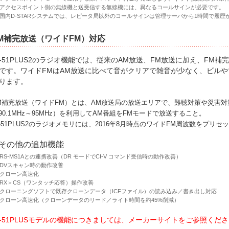
アクセスポイント側の無線機と送受信する無線機には、異なるコールサインが必要です。
国内D-STARシステムでは、レピータ局以外のコールサインは管理サーバから1時間で履歴が
M補完放送（ワイドFM）対応
D-51PLUS2のラジオ機能では、従来のAM放送、FM放送に加え、FM
です。ワイドFMはAM放送に比べて音がクリアで雑音が少なく、ビル
ります。
M補完放送（ワイドFM）とは、AM放送局の放送エリアで、難聴対策や災害対
90.1MHz～95MHz）を利用してAM番組をFMモードで放送すること。
D-51PLUS2のラジオメモリには、2016年8月時点のワイドFM周波数をプリ
その他の追加機能
RS-MS1Aとの連携改善（DR モードでCI-V コマンド受信時の動作改善）
DVスキャン時の動作改善
クローン高速化
RX＞CS（ワンタッチ応答）操作改善
クローニングソフトで既存クローンデータ（ICFファイル）の読み込み／書き出し対応
クローン高速化（クローンデータのリード／ライト時間を約45%削減）
D-51PLUSモデルの機能につきましては、メーカーサイトをご参照くだ