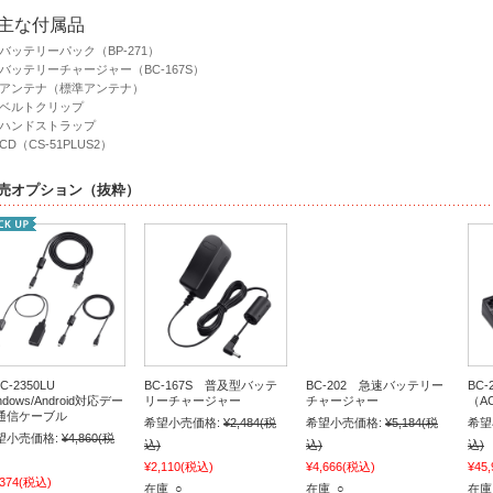
主な付属品
バッテリーパック（BP-271）
バッテリーチャージャー（BC-167S）
アンテナ（標準アンテナ）
ベルトクリップ
ハンドストラップ
CD（CS-51PLUS2）
売オプション（抜粋）
C-2350LU
BC-167S 普及型バッテ
BC-202 急速バッテリー
BC
ndows/Android対応デー
リーチャージャー
チャージャー
（A
通信ケーブル
希望小売価格:
¥2,484
(税
希望小売価格:
¥5,184
(税
希望
望小売価格:
¥4,860
(税
込)
込)
込)
¥2,110
(税込)
¥4,666
(税込)
¥45,
,374
(税込)
在庫 ○
在庫 ○
在庫