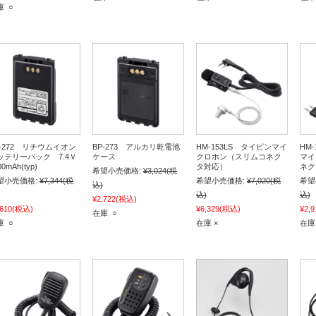
庫 ○
P-272 リチウムイオン
BP-273 アルカリ乾電池
HM-153LS タイピンマイ
HM
ッテリーパック 7.4Ｖ
ケース
クロホン（スリムコネク
マイ
00mAh(typ)
タ対応）
ネク
希望小売価格:
¥3,024
(税
望小売価格:
¥7,344
(税
希望小売価格:
¥7,020
(税
希望
込)
込)
込)
¥2,722
(税込)
,610
(税込)
¥6,329
(税込)
¥2,9
在庫 ○
庫 ○
在庫 ×
在庫