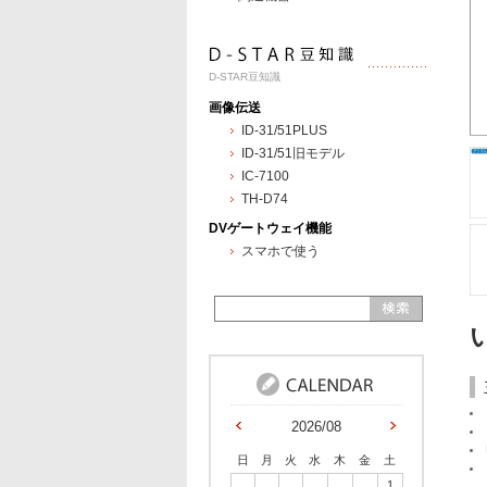
D-STAR豆知識
画像伝送
ID-31/51PLUS
ID-31/51旧モデル
IC-7100
TH-D74
DVゲートウェイ機能
スマホで使う
2026/08
日
月
火
水
木
金
土
1