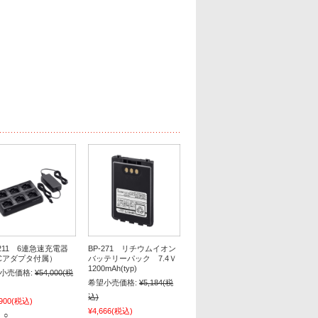
-211 6連急速充電器
BP-271 リチウムイオン
Cアダプタ付属）
バッテリーパック 7.4Ｖ
1200mAh(typ)
小売価格:
¥54,000
(税
希望小売価格:
¥5,184
(税
込)
900
(税込)
¥4,666
(税込)
 ○