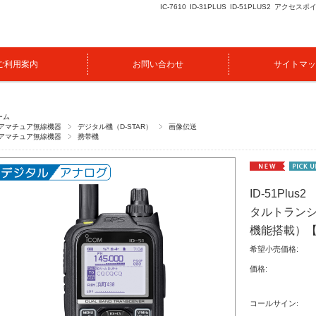
IC-7610
ID-31PLUS
ID-51PLUS2
アクセスポ
ご利用案内
お問い合わせ
サイトマッ
ーム
アマチュア無線機器
デジタル機（D-STAR）
画像伝送
アマチュア無線機器
携帯機
ID-51Plu
タルトランシ
機能搭載）
希望小売価格:
価格:
コールサイン: