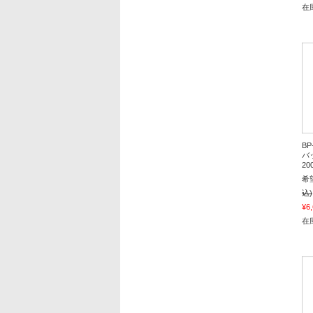
在
B
バ
20
希
込)
¥6
在