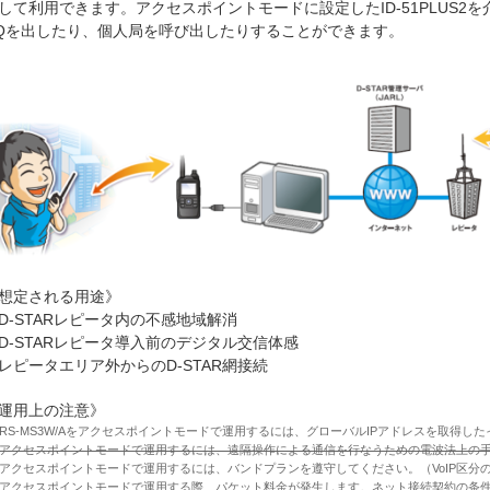
して利用できます。アクセスポイントモードに設定したID-51PLUS2を介
Qを出したり、個人局を呼び出したりすることができます。
想定される用途》
D-STARレピータ内の不感地域解消
D-STARレピータ導入前のデジタル交信体感
レピータエリア外からのD-STAR網接続
運用上の注意》
RS-MS3W/Aをアクセスポイントモードで運用するには、グローバルIPアドレスを取得し
アクセスポイントモードで運用するには、遠隔操作による通信を行なうための電波法上の
アクセスポイントモードで運用するには、バンドプランを遵守してください。（VoIP区分
アクセスポイントモードで運用する際、パケット料金が発生します。ネット接続契約の条