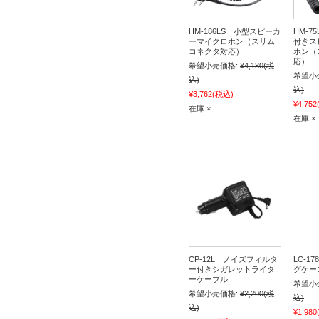
HM-186LS 小型スピーカ
HM-7
ーマイクロホン（スリム
付きス
コネクタ対応）
ホン（
応）
希望小売価格:
¥4,180
(税
希望小
込)
込)
¥3,762
(税込)
¥4,752
在庫 ×
在庫 ×
CP-12L ノイズフィルタ
LC-1
ー付きシガレットライタ
グケー
ーケーブル
希望小
希望小売価格:
¥2,200
(税
込)
込)
¥1,980