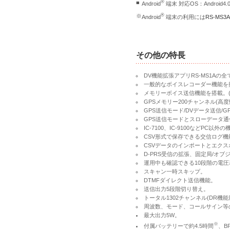
®
■
Android
端末 対応OS：Androi
®
※
Android
端末の利用には
RS-MS
その他の特長
DV機能拡張アプリRS-MS1Aの
一般的なボイスレコーダー機能を
メモリーボイス送信機能を搭載。(6
GPSメモリー200チャンネル(高
GPS送信モード/DVデータ送信/G
GPS送信モードとスローデータ通
IC-7100、IC-9100などPC以
CSV形式で保存できる交信ログ機
CSVデータのインポートとエクス
D-PRS受信の拡張、固定局/オブ
運用中も確認できる10段階の電圧
スキャン一時スキップ。
DTMFダイレクト送信機能。
送信出力5段階切り替え。
トータル1302チャンネル(DR機能
周波数、モード、コールサイン等
最大出力5W。
※
付属バッテリーで約4.5時間
、B