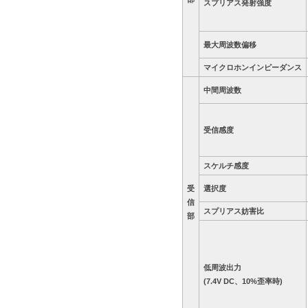
スプリアス発射強度
最大周波数偏移
マイクロホンインピーダンス
中間周波数
受信感度
スケルチ感度
受
選択度
信
スプリアス妨害比
部
低周波出力
(7.4V DC、10%歪率時)