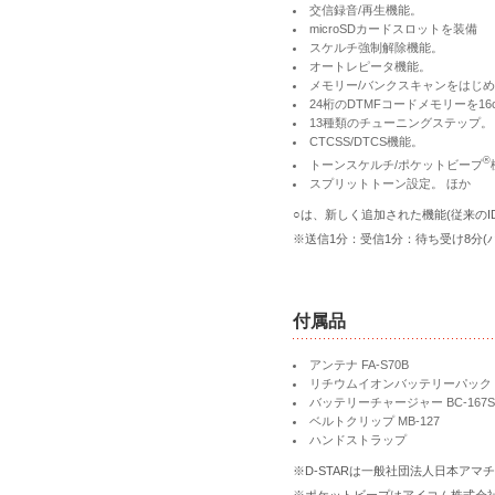
交信録音/再生機能。
microSDカードスロットを装備
スケルチ強制解除機能。
オートレピータ機能。
メモリー/バンクスキャンをはじ
24桁のDTMFコードメモリーを16
13種類のチューニングステップ。
CTCSS/DTCS機能。
®
トーンスケルチ/ポケットビープ
スプリットトーン設定。 ほか
○は、新しく追加された機能(従来のID
※
送信1分：受信1分：待ち受け8分(
付属品
アンテナ FA-S70B
リチウムイオンバッテリーパック BP
バッテリーチャージャー BC-167S
ベルトクリップ MB-127
ハンドストラップ
※
D-STARは一般社団法人日本ア
※
ポケットビープはアイコム株式会