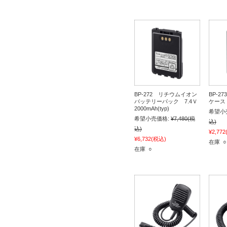
BP-272 リチウムイオン
BP-2
バッテリーパック 7.4Ｖ
ケース
2000mAh(typ)
希望小
希望小売価格:
¥7,480
(税
込)
込)
¥2,772
¥6,732
(税込)
在庫 ○
在庫 ○