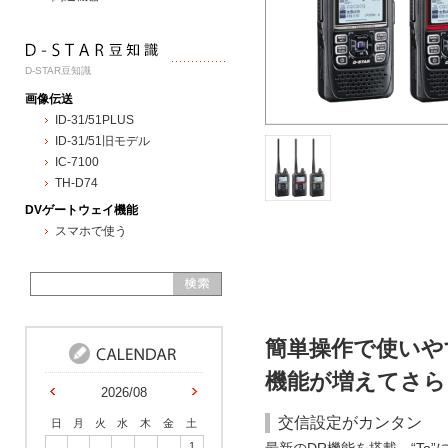
D-STAR豆知識
画像伝送
ID-31/51PLUS
ID-31/51旧モデル
IC-7100
TH-D74
DVゲートウェイ機能
スマホで使う
簡単操作で使いやす
機能が増えてさら
2026/08
交信設定がカンタン
日
月
火
水
木
金
土
1