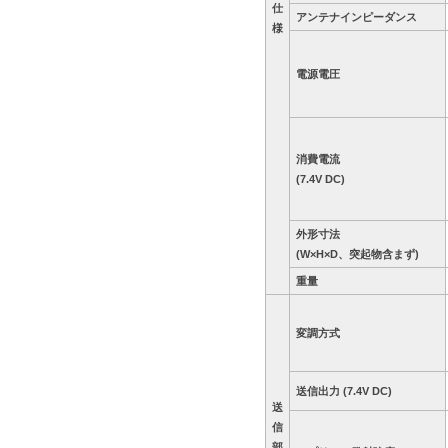
仕
アンテナインピーダンス
様
電源電圧
消費電流
(7.4V DC)
外形寸法
(W×H×D、突起物含まず)
重量
変調方式
送信出力 (7.4V DC)
送
信
部