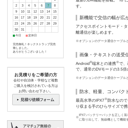
最新のDR機能を搭載。“To
2
3
4
5
6
7
8
す。
9
10
11
12
13
14
15
新機能で交信の幅が広
16
17
18
19
20
21
22
23
24
25
26
27
28
29
アクセスポイントモード・タ
30
31
離通信が楽しめます。
■
■
今日
定休日
※
オプションのデータ通信ケーブルと専
完売御礼！ネックストラップ完売
致しました。
ありがとうございました！
画像・テキストの送受
®
※
Android
端末との連携
で、
で、通常のDVモードの3.5
お見積りをご希望の方
※
オプションのデータ通信ケーブルと
会社や自治体・学校など複数
ご購入を検討されている方は
お問い合わせ下さい。
防水、軽量、コンパク
※
最高水準のIPX7
防水なので
り収まる手のひらサイズで携
IPX7:バッテリーパックを正しく
※
に取り出して、無線機として機能