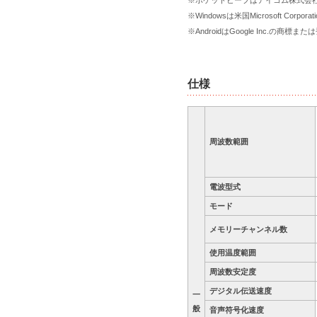
※
Windowsは米国Microsoft 
※
AndroidはGoogle Inc.の商標
仕様
周波数範囲
電波型式
モード
メモリーチャンネル数
使用温度範囲
周波数安定度
デジタル伝送速度
一
般
音声符号化速度