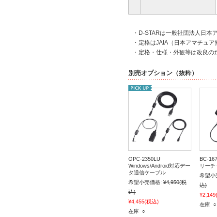
・
D-STARは一般社団法人日
・
定格はJAIA（日本アマチュ
・
定格・仕様・外観等は改良の
別売オプション（抜粋）
OPC-2350LU
BC-1
Windows/Android対応デー
リーチ
タ通信ケーブル
希望小
希望小売価格:
¥4,950
(税
込)
込)
¥2,149
¥4,455
(税込)
在庫 ○
在庫 ○