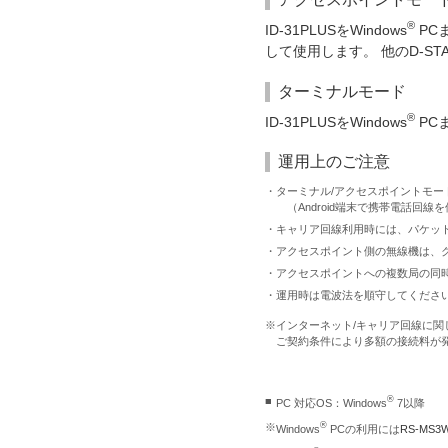
®
ID-31PLUSをWindows
PCま
して使用します。 他のD-
ターミナルモード
®
ID-31PLUSをWindows
PCま
運用上のご注意
・
ターミナル/アクセスポイントモー
（Android端末で携帯電話回線
・
キャリア回線利用時には、パケッ
・
アクセスポイント側の無線機は、
・
アクセスポイントへの複数局の同
・
運用時は電波法を順守してくださ
※
インターネット/キャリア回線に関
ご契約条件により多額の接続料が
®
■
PC 対応OS：Windows
7以降
®
※
Windows
PCの利用には
RS-MS