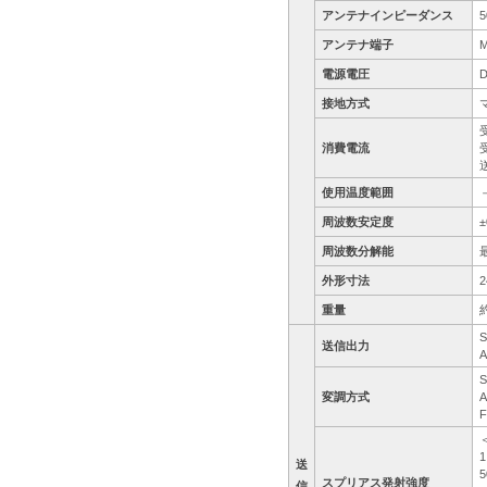
アンテナインピーダンス
5
アンテナ端子
電源電圧
D
接地方式
受
消費電流
使用温度範囲
周波数安定度
±
周波数分解能
外形寸法
2
重量
S
送信出力
変調方式
送
スプリアス発射強度
信