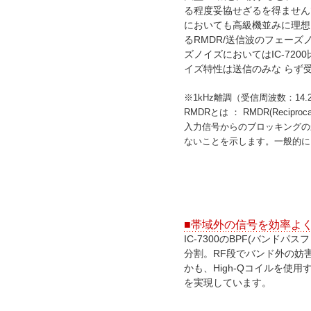
る程度妥協せざるを得ませんで
においても高級機並みに理想
るRMDR/送信波のフェーズ
ズノイズにおいてはIC-72
イズ特性は送信のみな らず
※1kHz離調（受信周波数：14.2M
RMDRとは ： RMDR(Recip
入力信号からのブロッキングの
ないことを示します。一般的に
■帯域外の信号を効率よく
IC-7300のBPF(バンドパ
分割。RF段でバンド外の妨
かも、High-Qコイルを使
を実現しています。