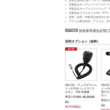
定格はJAIA(日本アマチュア無
当製品はオープンソースソフトウェ
当製品はオープンソフトウェア「l
当製品はリアルタイムOS「RT
定格・仕様・外観等は改良のため
アイコム株式会社、アイコム、I
技術基準適合証明(
別売オプション（抜粋）
HM-219 アップ/ダウンス
SM-5
イッチ付きハンドマイク
イッチ
ロホン HM-36後継
型デス
ホン
希望小売価格:
¥5,280
(税
希望小
込)
込)
¥4,751
(税込)