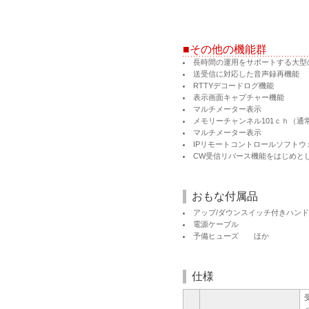
■その他の機能群
長時間の運用をサポートする大型
送受信に対応した音声録再機能
RTTYデコードログ機能
表示画面キャプチャー機能
マルチメーター表示
メモリーチャンネル101ｃｈ（通
マルチメーター表示
IPリモートコントロールソフトウェ
CW受信リバース機能をはじめと
おもな付属品
アップ/ダウンスイッチ付きハンドマ
電源ケーブル
予備ヒューズ ほか
仕様