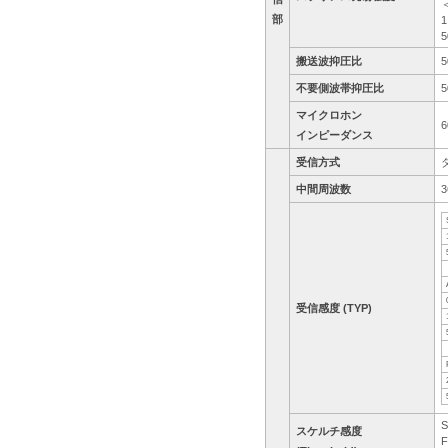
部
搬送波抑圧比
不要側波帯抑圧比
マイクロホン
6
インピーダンス
受信方式
中間周波数
3
受信感度 (TYP)
S
スケルチ感度
F