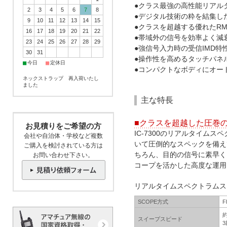
●クラス最強の高性能リアル
2
3
4
5
6
7
8
●デジタル技術の粋を結集し
9
10
11
12
13
14
15
●クラスを超越する優れたR
16
17
18
19
20
21
22
●帯域外の信号を効率よく減衰
23
24
25
26
27
28
29
●強信号入力時の受信IMD特
30
31
●操作性を高めるタッチパネ
■
■
今日
定休日
●コンパクトなボディにオー
ネックストラップ 再入荷いたし
ました
主な特長
■クラスを超越した圧巻
お見積りをご希望の方
IC-7300のリアルタイ
会社や自治体・学校など複数
いて圧倒的なスペックを備え
ご購入を検討されている方は
ちろん、目的の信号に素早く
お問い合わせ下さい。
コープを活かした高度な運用
リアルタイムスペクトラムス
SCOPE方式
F
スイープスピード