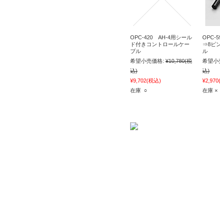
OPC-420 AH-4用シール
OPC-
ド付きコントロールケー
⇒8ピ
ブル
ル
希望小売価格:
¥10,780
(税
希望小
込)
込)
¥9,702
(税込)
¥2,970
在庫 ○
在庫 ×