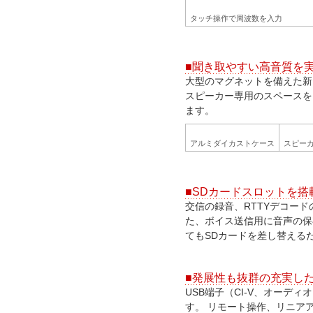
タッチ操作で周波数を入力
■聞き取やすい高音質を
大型のマグネットを備えた新
スピーカー専用のスペースを
ます。
アルミダイカストケース
スピー
■SDカードスロットを搭
交信の録音、RTTYデコー
た、ボイス送信用に音声の保
てもSDカードを差し替える
■発展性も抜群の充実し
USB端子（CI-V、オーデ
す。 リモート操作、リニア