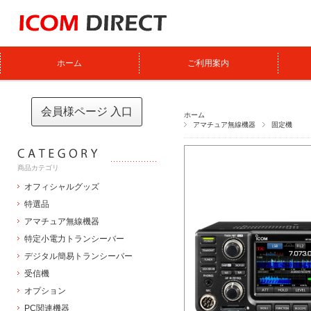
ホーム
ご利用案内
会員様ページ 入口
ホーム
アマチュア無線機器
固定機
商品カテゴリ
オフィシャルグッズ
特選品
アマチュア無線機器
特定小電力トランシーバー
デジタル簡易トランシーバー
受信機
オプション
PC関連機器