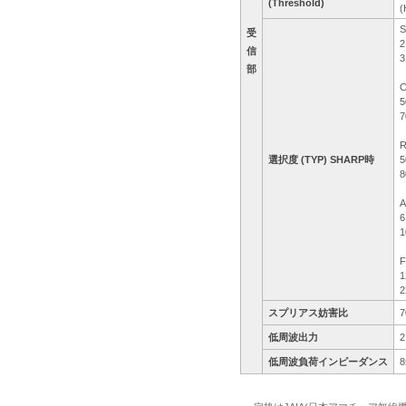
(Threshold)
S
受
2
信
3
部
C
5
7
R
選択度 (TYP) SHARP時
5
8
A
6
1
F
1
2
スプリアス妨害比
低周波出力
低周波負荷インピーダンス
8