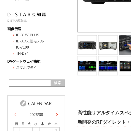
D-STAR豆知識
画像伝送
ID-31/51PLUS
ID-31/51旧モデル
IC-7100
TH-D74
DVゲートウェイ機能
スマホで使う
高性能リアルタイムスペ
2026/08
新開発のRFダイレクト
日
月
火
水
木
金
土
1