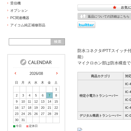
受信機
オプション
返品についての詳細はこちら
PC関連機器
アイコム純正補修部品
防水コネクタ/PTTスイッチ付タイピ
能）
マイクロホン部は防水構造で
2026/08
商品カテゴリ
対
日
月
火
水
木
金
土
IC-
1
IC-
2
3
4
5
6
7
8
特定小電力トランシーバー
IC-
9
10
11
12
13
14
15
16
17
18
19
20
21
22
IC-
23
24
25
26
27
28
29
デジタル簡易トランシーバー
IC-
30
31
■
■
今日
定休日