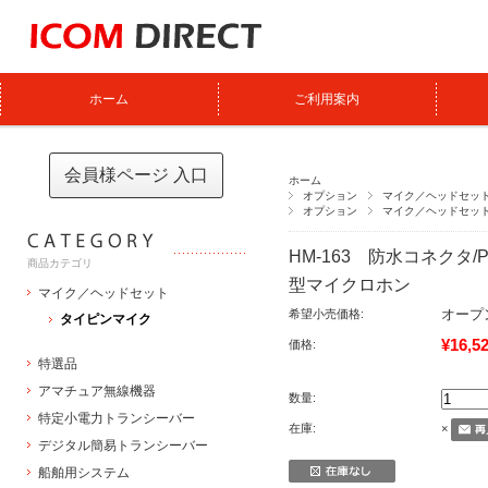
ホーム
ご利用案内
会員様ページ 入口
ホーム
オプション
マイク／ヘッドセッ
オプション
マイク／ヘッドセッ
HM-163 防水コネクタ
商品カテゴリ
型マイクロホン
マイク／ヘッドセット
オープ
希望小売価格:
タイピンマイク
¥16,5
価格:
特選品
アマチュア無線機器
数量:
特定小電力トランシーバー
在庫:
×
デジタル簡易トランシーバー
船舶用システム