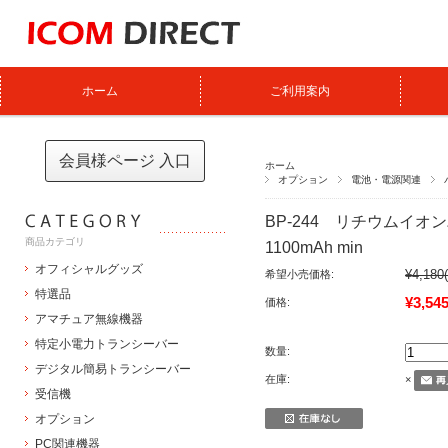
ホーム
ご利用案内
会員様ページ 入口
ホーム
オプション
電池・電源関連
BP-244 リチウムイオン
商品カテゴリ
1100mAh min
オフィシャルグッズ
¥4,180
希望小売価格:
特選品
¥3,54
価格:
アマチュア無線機器
特定小電力トランシーバー
数量:
デジタル簡易トランシーバー
在庫:
×
受信機
オプション
PC関連機器