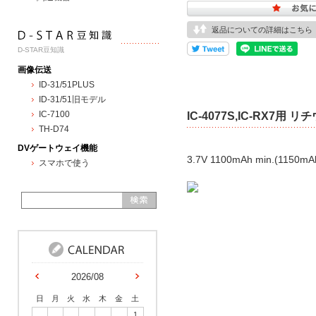
返品についての詳細はこちら
D-STAR豆知識
画像伝送
ID-31/51PLUS
ID-31/51旧モデル
IC-7100
IC-4077S,IC-RX7
TH-D74
DVゲートウェイ機能
3.7V 1100mAh min.(1150mAh
スマホで使う
2026/08
日
月
火
水
木
金
土
1