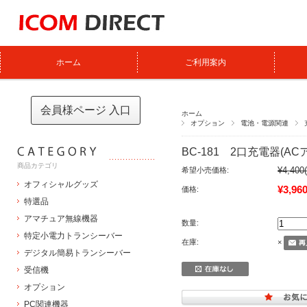
ホーム
ご利用案内
会員様ページ 入口
ホーム
オプション
電池・電源関連
BC-181 2口充電器(A
商品カテゴリ
¥4,400
希望小売価格:
オフィシャルグッズ
¥3,96
価格:
特選品
アマチュア無線機器
数量:
特定小電力トランシーバー
在庫:
×
デジタル簡易トランシーバー
受信機
オプション
PC関連機器