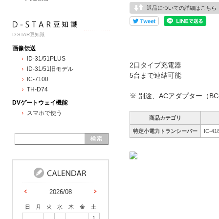
返品についての詳細はこちら
D-STAR豆知識
画像伝送
ID-31/51PLUS
2口タイプ充電器
ID-31/51旧モデル
5台まで連結可能
IC-7100
TH-D74
※ 別途、ACアダプター（BC
DVゲートウェイ機能
スマホで使う
商品カテゴリ
特定小電力トランシーバー
IC-41
2026/08
日
月
火
水
木
金
土
1