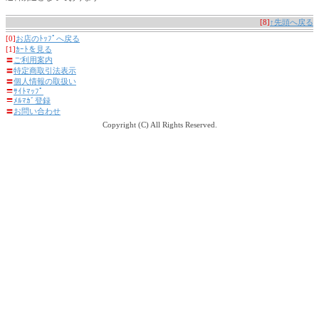
[8]
↑先頭へ戻る
[0]
お店のﾄｯﾌﾟへ戻る
[1]
ｶｰﾄを見る
〓
ご利用案内
〓
特定商取引法表示
〓
個人情報の取扱い
〓
ｻｲﾄﾏｯﾌﾟ
〓
ﾒﾙﾏｶﾞ登録
〓
お問い合わせ
Copyright (C) All Rights Reserved.