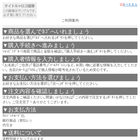
[1]
ｶｰﾄを見る
ご利用案内
▼商品を選んでｶｺﾞへいれましょう
お好きな商品を選び｢ｶｺﾞへ入れる｣ﾎﾞﾀﾝを押してください｡
▼購入手続きへ進みましょう
ｼｮｯﾋﾟﾝｸﾞｶｰﾄ画面で商品と金額を確認し｢購入手続きへ進む｣ﾎﾞﾀﾝを押してください｡
▼購入者情報を入力しましょう
｢お名前｣｢ご住所｣｢電話番号｣｢ﾒｰﾙｱﾄﾞﾚｽ｣など､お買い物に必要な情報を入力してくださ
い｡ 当店のｶｰﾄは｢SSL｣で個人情報が暗号化されているため安心です｡
▼お支払い方法を選びましょう
お好きなお支払い方法を選択し｢次へ｣ﾎﾞﾀﾝを押してください｡
▼注文内容を確認しましょう
注文内容をご確認ください｡間違いがなければ｢この内容で注文する｣ﾎﾞﾀﾝを押してくだ
さい｡ ご注文完了！ありがとうございます｡
▼お支払方法
ｸﾚｼﾞｯﾄｶｰﾄﾞ払
銀行振込（前払い）
代引き
▼送料について
送料別途となっております