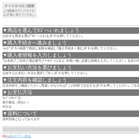
▼商品を選んでｶｺﾞへいれましょう
お好きな商品を選び｢ｶｺﾞへ入れる｣ﾎﾞﾀﾝを押してください｡
▼購入手続きへ進みましょう
ｼｮｯﾋﾟﾝｸﾞｶｰﾄ画面で商品と金額を確認し｢購入手続きへ進む｣ﾎﾞﾀﾝを押してください｡
▼購入者情報を入力しましょう
｢お名前｣｢ご住所｣｢電話番号｣｢ﾒｰﾙｱﾄﾞﾚｽ｣など､お買い物に必要な情報を入力してください｡ 当店
▼お支払い方法を選びましょう
お好きなお支払い方法を選択し｢次へ｣ﾎﾞﾀﾝを押してください｡
▼注文内容を確認しましょう
注文内容をご確認ください｡間違いがなければ｢この内容で注文する｣ﾎﾞﾀﾝを押してください｡ ご
▼お支払方法
ｸﾚｼﾞｯﾄｶｰﾄﾞ払
銀行振込（前払い）
代引き
▼送料について
送料別途となっております
[0]
お店のﾄｯﾌﾟへ戻る