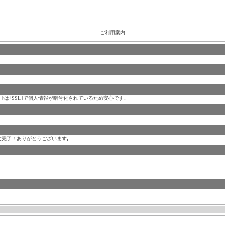
ご利用案内
のｶｰﾄは｢SSL｣で個人情報が暗号化されているため安心です｡
注文完了！ありがとうございます｡