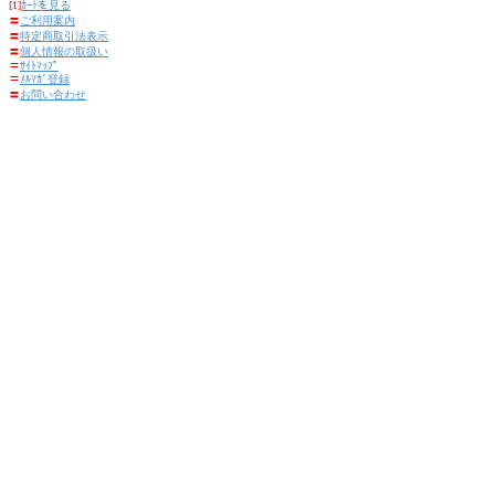
[1]
ｶｰﾄを見る
〓
ご利用案内
〓
特定商取引法表示
〓
個人情報の取扱い
〓
ｻｲﾄﾏｯﾌﾟ
〓
ﾒﾙﾏｶﾞ登録
〓
お問い合わせ