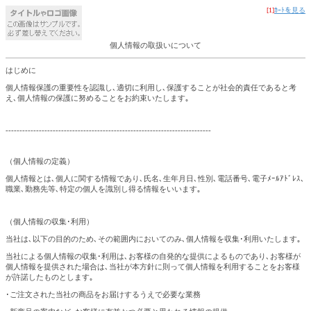
[1]
ｶｰﾄを見る
個人情報の取扱いについて
はじめに
個人情報保護の重要性を認識し､適切に利用し､保護することが社会的責任であると考
え､個人情報の保護に努めることをお約束いたします｡
--------------------------------------------------------------------------
（個人情報の定義）
個人情報とは､個人に関する情報であり､氏名､生年月日､性別､電話番号､電子ﾒｰﾙｱﾄﾞﾚｽ､
職業､勤務先等､特定の個人を識別し得る情報をいいます｡
（個人情報の収集･利用）
当社は､以下の目的のため､その範囲内においてのみ､個人情報を収集･利用いたします｡
当社による個人情報の収集･利用は､お客様の自発的な提供によるものであり､お客様が
個人情報を提供された場合は､当社が本方針に則って個人情報を利用することをお客様
が許諾したものとします｡
･ご注文された当社の商品をお届けするうえで必要な業務