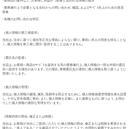
･新商品の案内など､お客様に有益かつ必要と思われる情報の提供
･業務遂行上で必要となる当社からの問い合わせ､確認､およびｻｰﾋﾞｽ向上のための意見
収集
･各種のお問い合わせ対応
（個人情報の第三者提供）
当社は､法令に基づく場合等正当な理由によらない限り､事前に本人の同意を得ることな
く､個人情報を第三者に開示･提供することはありません｡
（委託先の監督）
当店は､お客様へ商品やｻｰﾋﾞｽを提供する等の業務遂行上､個人情報の一部を外部の委託
先へ提供する場合があります｡その場合､業務委託先が適切に個人情報を取り扱うように
管理いたします｡
（個人情報の管理）
当社は､個人情報の漏洩､滅失､毀損等を防止するために､個人情報保護管理責任者を設置
し､十分な安全保護に努め､また､個人情報を正確に､また最新なものに保つよう､お預か
りした個人情報の適切な管理を行います｡
（情報内容の照会､修正または削除）
当社は､お客様が当社にご提供いただいた個人情報の照会､修正または削除を希望される
場合は､ご本人であることを確認させていただいたうえで､合理的な範囲ですみやかに対