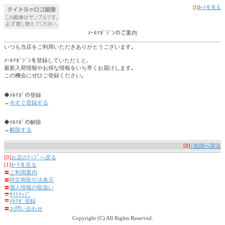
[1]
ｶｰﾄを見る
ﾒｰﾙﾏｶﾞｼﾞﾝのご案内
いつも当店をご利用いただきありがとうございます｡
ﾒｰﾙﾏｶﾞｼﾞﾝを登録していただくと､
最新入荷情報やお得な情報をいち早くお届けします｡
この機会にぜひご登録ください｡
◆ﾒﾙﾏｶﾞの登録
→
今すぐ登録する
◆ﾒﾙﾏｶﾞの解除
→
解除する
[8]
↑先頭へ戻る
[0]
お店のﾄｯﾌﾟへ戻る
[1]
ｶｰﾄを見る
〓
ご利用案内
〓
特定商取引法表示
〓
個人情報の取扱い
〓
ｻｲﾄﾏｯﾌﾟ
〓
ﾒﾙﾏｶﾞ登録
〓
お問い合わせ
Copyright (C) All Rights Reserved.