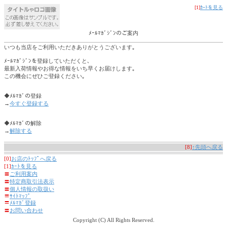
[1]
ｶｰﾄを見る
ﾒｰﾙﾏｶﾞｼﾞﾝのご案内
いつも当店をご利用いただきありがとうございます｡
ﾒｰﾙﾏｶﾞｼﾞﾝを登録していただくと､
最新入荷情報やお得な情報をいち早くお届けします｡
この機会にぜひご登録ください｡
◆ﾒﾙﾏｶﾞの登録
→
今すぐ登録する
◆ﾒﾙﾏｶﾞの解除
→
解除する
[8]
↑先頭へ戻る
[0]
お店のﾄｯﾌﾟへ戻る
[1]
ｶｰﾄを見る
〓
ご利用案内
〓
特定商取引法表示
〓
個人情報の取扱い
〓
ｻｲﾄﾏｯﾌﾟ
〓
ﾒﾙﾏｶﾞ登録
〓
お問い合わせ
Copyright (C) All Rights Reserved.