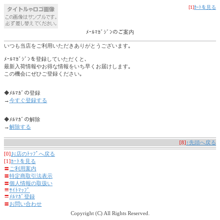
[1]
ｶｰﾄを見る
ﾒｰﾙﾏｶﾞｼﾞﾝのご案内
いつも当店をご利用いただきありがとうございます｡
ﾒｰﾙﾏｶﾞｼﾞﾝを登録していただくと､
最新入荷情報やお得な情報をいち早くお届けします｡
この機会にぜひご登録ください｡
◆ﾒﾙﾏｶﾞの登録
→
今すぐ登録する
◆ﾒﾙﾏｶﾞの解除
→
解除する
[8]
↑先頭へ戻る
[0]
お店のﾄｯﾌﾟへ戻る
[1]
ｶｰﾄを見る
〓
ご利用案内
〓
特定商取引法表示
〓
個人情報の取扱い
〓
ｻｲﾄﾏｯﾌﾟ
〓
ﾒﾙﾏｶﾞ登録
〓
お問い合わせ
Copyright (C) All Rights Reserved.