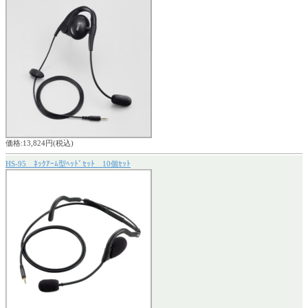
価格:13,824円(税込)
HS-95 ﾈｯｸｱｰﾑ型ﾍｯﾄﾞｾｯﾄ 10個ｾｯﾄ