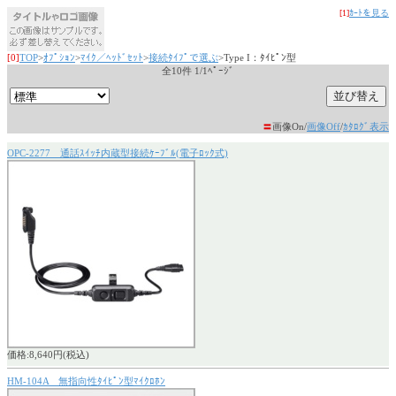
[1]
ｶｰﾄを見る
[0]
TOP
>
ｵﾌﾟｼｮﾝ
>
ﾏｲｸ／ﾍｯﾄﾞｾｯﾄ
>
接続ﾀｲﾌﾟで選ぶ
>Type I：ﾀｲﾋﾟﾝ型
全10件 1/1ﾍﾟｰｼﾞ
〓
画像On/
画像Off
/
ｶﾀﾛｸﾞ表示
OPC-2277 通話ｽｲｯﾁ内蔵型接続ｹｰﾌﾞﾙ(電子ﾛｯｸ式)
価格:8,640円(税込)
HM-104A 無指向性ﾀｲﾋﾟﾝ型ﾏｲｸﾛﾎﾝ