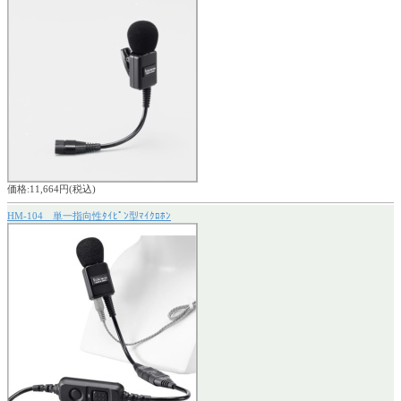
価格:11,664円(税込)
HM-104 単一指向性ﾀｲﾋﾟﾝ型ﾏｲｸﾛﾎﾝ