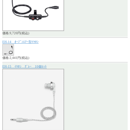
価格:9,720円(税込)
EH-14 ｵｰﾌﾟﾝｴｱｰ型ｲﾔﾎﾝ
価格:2,441円(税込)
EH-15 ｲﾔﾎﾝ ｸﾞﾚｰ 10個ｾｯﾄ