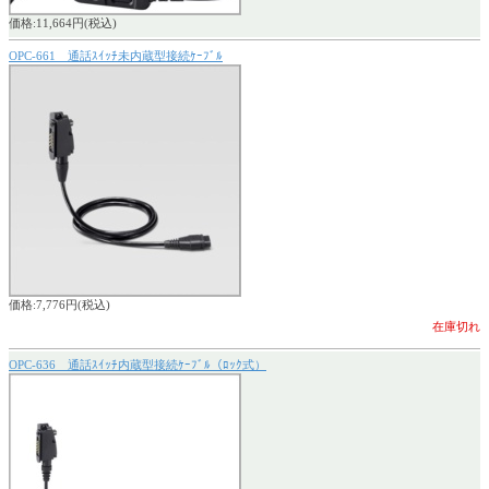
価格:11,664円(税込)
OPC-661 通話ｽｲｯﾁ未内蔵型接続ｹｰﾌﾞﾙ
価格:7,776円(税込)
在庫切れ
OPC-636 通話ｽｲｯﾁ内蔵型接続ｹｰﾌﾞﾙ（ﾛｯｸ式）