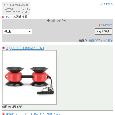
[1]
ｶｰﾄを見る
[0]
TOP
>PC関連機器
全45件 1/5ﾍﾟｰｼﾞ
[6]
次の10件
〓
画像On/
画像Off
/
ｶﾀﾛｸﾞ表示
〓
CQQ-2 ﾀﾞﾌﾞﾙ吸盤ﾎﾙﾀﾞｰ Q-Q
価格:990円(税込)
〓
裸族のｲﾝﾃﾘｼﾞｪﾝﾄﾋﾞﾙ5Bay ｽｰﾊﾟｰｺﾝﾎﾞ Ver.2