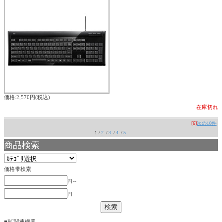
価格:2,570円(税込)
在庫切れ
[6]
次の10件
1 /
2
/
3
/
4
/
5
商品検索
価格帯検索
円～
円
■PC関連機器