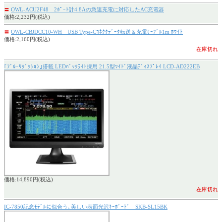
〓
OWL-ACU2F48 2ﾎﾟｰﾄ計4.8Aの急速充電に対応したAC充電器
価格:2,232円(税込)
〓
OWL-CBJDCC10-WH USB Type-Cｺﾈｸﾀﾃﾞｰﾀ転送＆充電ｹｰﾌﾞﾙ1m ﾎﾜｲﾄ
価格:2,160円(税込)
在庫切れ
｢ﾌﾞﾙｰﾘﾀﾞｸｼｮﾝ｣搭載 LEDﾊﾞｯｸﾗｲﾄ採用 21.5型ﾜｲﾄﾞ液晶ﾃﾞｨｽﾌﾟﾚｲ LCD-AD222EB
価格:14,890円(税込)
在庫切れ
IC-7850記念ﾓﾃﾞﾙに似合う､美しい表面光沢ｷｰﾎﾞｰﾄﾞ SKB-SL15BK