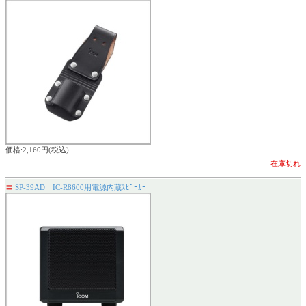
価格:2,160円(税込)
在庫切れ
〓
SP-39AD IC-R8600用電源内蔵ｽﾋﾟｰｶｰ