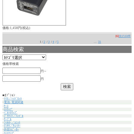
価格:1,458円(税込)
[6]
次の10件
1 /
2
/
3
/
4
/
5
…
31
商品検索
価格帯検索
円～
円
■ｵﾌﾟｼｮﾝ
･
ﾏｲｸ／ﾍｯﾄﾞｾｯﾄ
･
電池･電源関連
･
ｹｰｽ
･
ｽﾄﾗｯﾌﾟ
･
ﾍﾞﾙﾄｸﾘｯﾌﾟ
･
ﾌﾞﾗｹｯﾄ／ﾊﾝﾄﾞﾙ
･
ｹｰﾌﾞﾙ
･
ﾌｨﾙﾀｰ／ﾕﾆｯﾄ
･
ｱﾝﾃﾅ／ﾁｭｰﾅｰ
･
外部ｽﾋﾟｰｶｰ
･
ﾘﾆｱｱﾝﾌﾟ