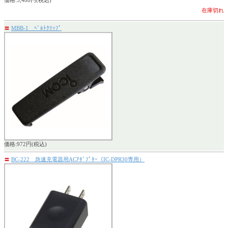
価格:3,488円(税込)
在庫切れ
〓
MBB-1 ﾍﾞﾙﾄｸﾘｯﾌﾟ
価格:972円(税込)
〓
BC-222 急速充電器用ACｱﾀﾞﾌﾟﾀｰ（IC-DPR30専用）