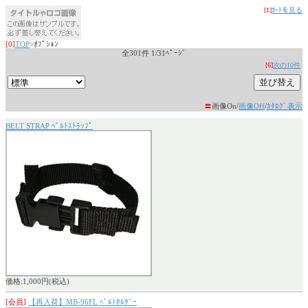
[1]
ｶｰﾄを見る
[0]
TOP
>ｵﾌﾟｼｮﾝ
全301件 1/31ﾍﾟｰｼﾞ
[6]
次の10件
〓
画像On/
画像Off
/
ｶﾀﾛｸﾞ表示
BELT STRAP ﾍﾞﾙﾄｽﾄﾗｯﾌﾟ
価格:1,000円(税込)
[会員]
【再入荷】MB-96FL ﾍﾞﾙﾄﾎﾙﾀﾞｰ