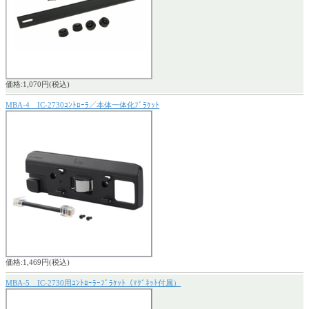
価格:1,070円(税込)
MBA-4 IC-2730ｺﾝﾄﾛｰﾗ／本体一体化ﾌﾞﾗｹｯﾄ
価格:1,469円(税込)
MBA-5 IC-2730用ｺﾝﾄﾛｰﾗｰﾌﾞﾗｹｯﾄ（ﾏｸﾞﾈｯﾄ付属）