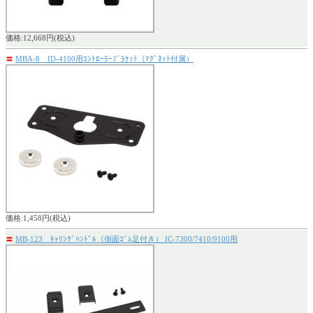
価格:12,668円(税込)
〓
MBA-8 ID-4100用ｺﾝﾄﾛｰﾗｰﾌﾞﾗｹｯﾄ（ﾏｸﾞﾈｯﾄ付属）
価格:1,458円(税込)
〓
MB-123 ｷｬﾘﾝｸﾞﾊﾝﾄﾞﾙ（側面ｺﾞﾑ足付き） IC-7300/7410/9100用