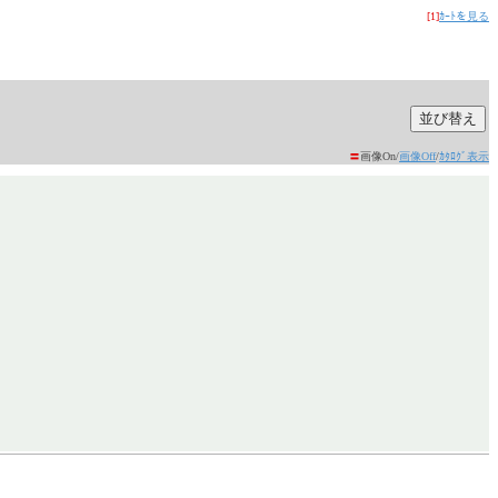
[1]
ｶｰﾄを見る
〓
画像On/
画像Off
/
ｶﾀﾛｸﾞ表示