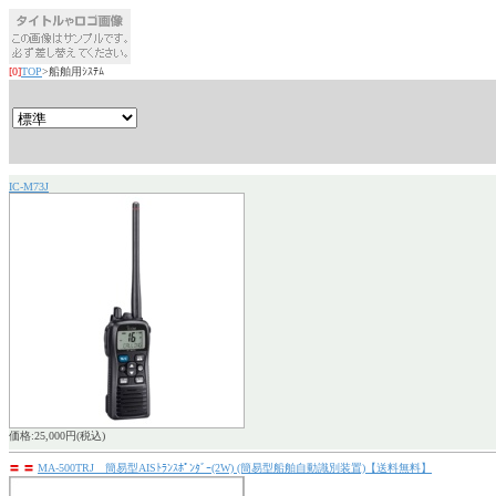
[0]
TOP
>船舶用ｼｽﾃﾑ
IC-M73J
価格:25,000円(税込)
〓
〓
MA-500TRJ 簡易型AISﾄﾗﾝｽﾎﾟﾝﾀﾞｰ(2W) (簡易型船舶自動識別装置)【送料無料】