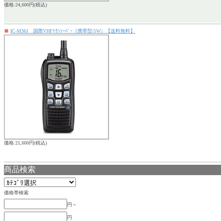
価格:24,600円(税込)
〓
IC-M36J 国際VHFﾄﾗﾝｼｰﾊﾞｰ（携帯型/5W）【送料無料】
価格:21,600円(税込)
商品検索
価格帯検索
円～
円