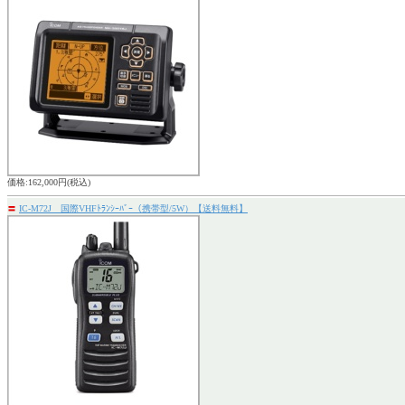
価格:162,000円(税込)
〓
IC-M72J 国際VHFﾄﾗﾝｼｰﾊﾞｰ（携帯型/5W）【送料無料】