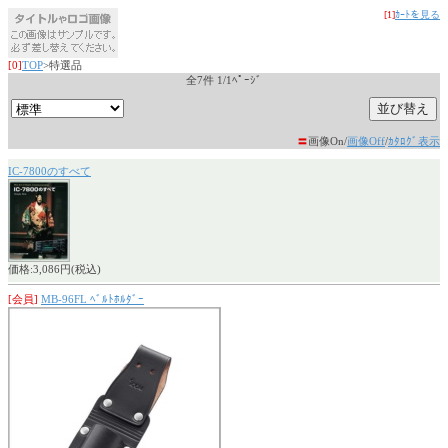
[1]
ｶｰﾄを見る
[0]
TOP
>特選品
全7件 1/1ﾍﾟｰｼﾞ
〓
画像On/
画像Off
/
ｶﾀﾛｸﾞ表示
IC-7800のすべて
価格:3,086円(税込)
[会員]
MB-96FL ﾍﾞﾙﾄﾎﾙﾀﾞｰ