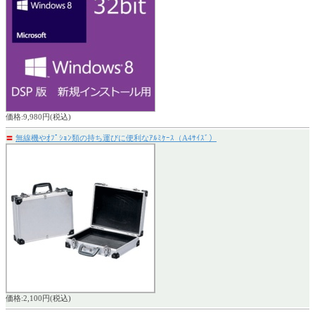
価格:9,980円(税込)
〓
無線機やｵﾌﾟｼｮﾝ類の持ち運びに便利なｱﾙﾐｹｰｽ（A4ｻｲｽﾞ）
価格:2,100円(税込)