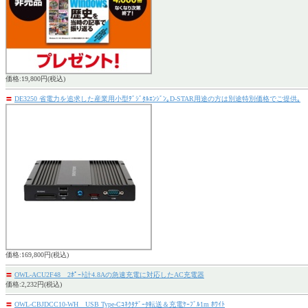
価格:19,800円(税込)
〓
DE3250 省電力を追求した産業用小型ﾃﾞｼﾞﾀﾙｴﾝｼﾞﾝ｡D-STAR用途の方は別途特別価格でご提供｡
価格:169,800円(税込)
〓
OWL-ACU2F48 2ﾎﾟｰﾄ計4.8Aの急速充電に対応したAC充電器
価格:2,232円(税込)
〓
OWL-CBJDCC10-WH USB Type-Cｺﾈｸﾀﾃﾞｰﾀ転送＆充電ｹｰﾌﾞﾙ1m ﾎﾜｲﾄ