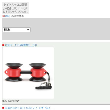
[0]
TOP
>PC関連機器
〓
CQQ-2 ﾀﾞﾌﾞﾙ吸盤ﾎﾙﾀﾞｰ Q-Q
価格:990円(税込)
〓
裸族のｲﾝﾃﾘｼﾞｪﾝﾄﾋﾞﾙ5Bay ｽｰﾊﾟｰｺﾝﾎﾞ Ver.2