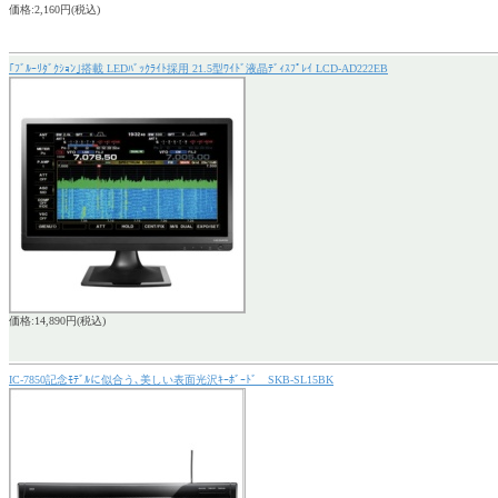
価格:2,160円(税込)
｢ﾌﾞﾙｰﾘﾀﾞｸｼｮﾝ｣搭載 LEDﾊﾞｯｸﾗｲﾄ採用 21.5型ﾜｲﾄﾞ液晶ﾃﾞｨｽﾌﾟﾚｲ LCD-AD222EB
価格:14,890円(税込)
IC-7850記念ﾓﾃﾞﾙに似合う､美しい表面光沢ｷｰﾎﾞｰﾄﾞ SKB-SL15BK