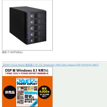
価格:37,800円(税込)
【DOSV Power Report 復刻版ﾌﾟﾚｾﾞﾝﾄ】Windows8.1 PRO 32bit Japanese DSP DVD/FQC-06973