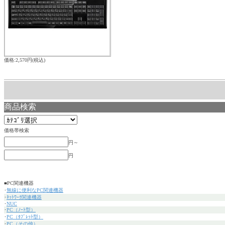
価格:2,570円(税込)
商品検索
価格帯検索
円～
円
■PC関連機器
･
無線に便利なPC関連機器
･
ﾈｯﾄﾜｰｸ関連機器
･
NUC
･
PC（ﾉｰﾄ型）
･
PC（ﾀﾌﾞﾚｯﾄ型）
･
PC（その他）