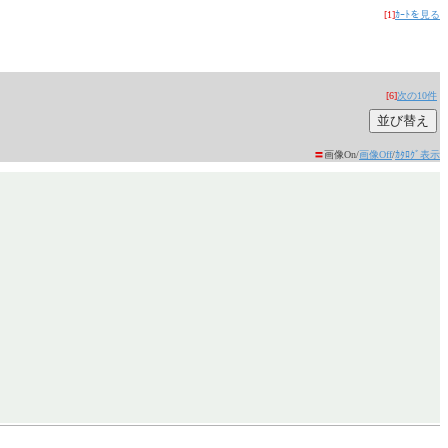
[1]
ｶｰﾄを見る
[6]
次の10件
〓
画像On/
画像Off
/
ｶﾀﾛｸﾞ表示