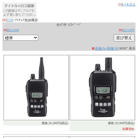
[1]
ｶｰﾄを見る
[0]
TOP
>ｱﾏﾁｭｱ無線機器
全47件 3/5ﾍﾟｰｼﾞ
[4]
前の10件
[6]
次の10件
〓
画像On
/
画像Off
/ｶﾀﾛｸﾞ表示
価格:20,300円(税込)
価格:20,300円(税込)
在庫切れ