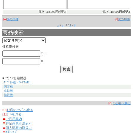
価格:118,600円(税込)
価格:118,600円(税込)
[4]
前の10件
[6]
次の10件
1
/
2
/3 /
4
/
5
商品検索
価格帯検索
円～
円
■ｱﾏﾁｭｱ無線機器
･
ﾃﾞｼﾞﾀﾙ機（D-STAR）
･
固定機
･
車載機
･
携帯機
[8]
↑先頭へ戻る
[0]
お店のﾄｯﾌﾟへ戻る
[1]
ｶｰﾄを見る
〓
ご利用案内
〓
特定商取引法表示
〓
個人情報の取扱い
〓
ｻｲﾄﾏｯﾌﾟ