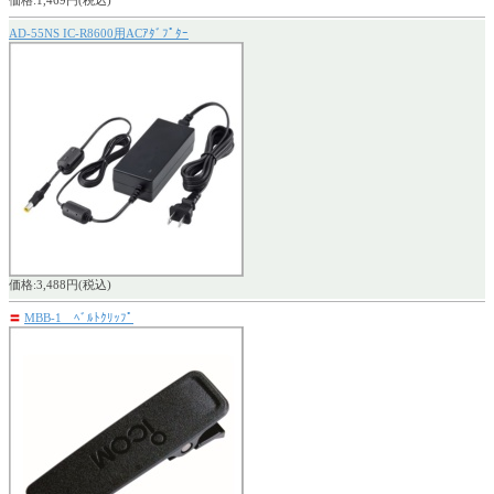
価格:1,469円(税込)
AD-55NS IC-R8600用ACｱﾀﾞﾌﾟﾀｰ
価格:3,488円(税込)
〓
MBB-1 ﾍﾞﾙﾄｸﾘｯﾌﾟ