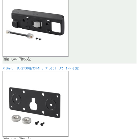
価格:1,469円(税込)
MBA-5 IC-2730用ｺﾝﾄﾛｰﾗｰﾌﾞﾗｹｯﾄ（ﾏｸﾞﾈｯﾄ付属）