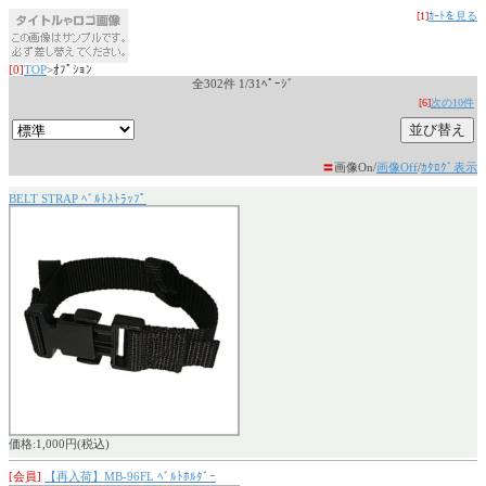
[1]
ｶｰﾄを見る
[0]
TOP
>ｵﾌﾟｼｮﾝ
全302件 1/31ﾍﾟｰｼﾞ
[6]
次の10件
〓
画像On/
画像Off
/
ｶﾀﾛｸﾞ表示
BELT STRAP ﾍﾞﾙﾄｽﾄﾗｯﾌﾟ
価格:1,000円(税込)
[会員]
【再入荷】MB-96FL ﾍﾞﾙﾄﾎﾙﾀﾞｰ