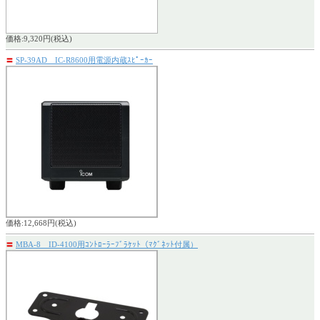
価格:9,320円(税込)
〓
SP-39AD IC-R8600用電源内蔵ｽﾋﾟｰｶｰ
価格:12,668円(税込)
〓
MBA-8 ID-4100用ｺﾝﾄﾛｰﾗｰﾌﾞﾗｹｯﾄ（ﾏｸﾞﾈｯﾄ付属）