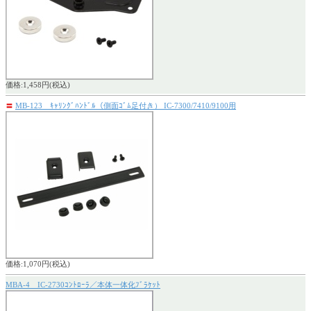
価格:1,458円(税込)
〓
MB-123 ｷｬﾘﾝｸﾞﾊﾝﾄﾞﾙ（側面ｺﾞﾑ足付き） IC-7300/7410/9100用
価格:1,070円(税込)
MBA-4 IC-2730ｺﾝﾄﾛｰﾗ／本体一体化ﾌﾞﾗｹｯﾄ