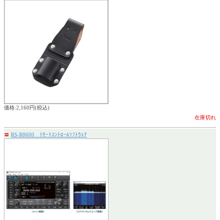
価格:2,160円(税込)
在庫切れ
〓
RS-R8600 ﾘﾓｰﾄｺﾝﾄﾛｰﾙｿﾌﾄｳｪｱ