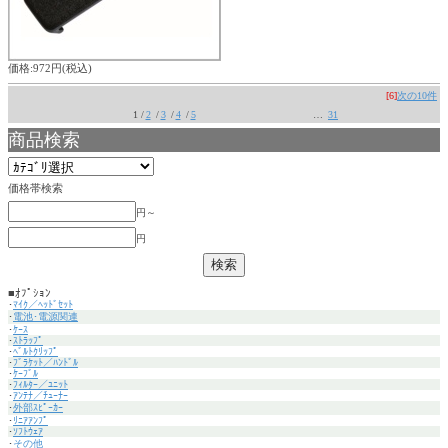
価格:972円(税込)
[6]
次の10件
1 /
2
/
3
/
4
/
5
…
31
商品検索
価格帯検索
円～
円
■ｵﾌﾟｼｮﾝ
･
ﾏｲｸ／ﾍｯﾄﾞｾｯﾄ
･
電池･電源関連
･
ｹｰｽ
･
ｽﾄﾗｯﾌﾟ
･
ﾍﾞﾙﾄｸﾘｯﾌﾟ
･
ﾌﾞﾗｹｯﾄ／ﾊﾝﾄﾞﾙ
･
ｹｰﾌﾞﾙ
･
ﾌｨﾙﾀｰ／ﾕﾆｯﾄ
･
ｱﾝﾃﾅ／ﾁｭｰﾅｰ
･
外部ｽﾋﾟｰｶｰ
･
ﾘﾆｱｱﾝﾌﾟ
･
ｿﾌﾄｳｪｱ
･
その他