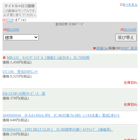
[1]
ｶｰﾄを見る
[0]
TOP
>ｵﾌﾟｼｮﾝ
全302件 3/16ﾍﾟｰｼﾞ
[4]
前の20件
[6]
次の20件
〓
画像On
/画像Off/
ｶﾀﾛｸﾞ表示
〓
MB-121 ｷｬﾘﾝｸﾞﾊﾝﾄﾞﾙ（側面ｺﾞﾑ足付き） IC-7600用
価格:1,458円(税込)
UT-106 受信DSPﾕﾆｯﾄ
価格:9,525円(税込)
在庫切れ
EH-15/SP-16用ｲﾔｰﾋﾟｰｽ 黒
価格:378円(税込)
在庫切れ
3040000040 H-AA1400A-JPN IC-R6付属 Ni-MH（ﾆｯｹﾙ水素）電池2本ｾｯﾄ
価格:648円(税込)
8930044191 1995 BELT CLIP-1 IC-R6標準付属ﾍﾞﾙﾄｸﾘｯﾌﾟ（補修用）
価格:216円(税込)