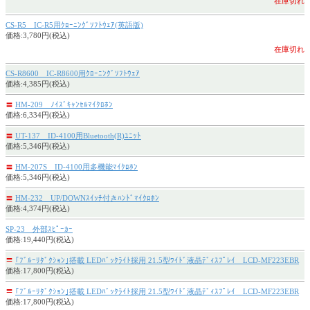
在庫切れ
CS-R5 IC-R5用ｸﾛｰﾆﾝｸﾞｿﾌﾄｳｪｱ(英語版)
価格:3,780円(税込)
在庫切れ
CS-R8600 IC-R8600用ｸﾛｰﾆﾝｸﾞｿﾌﾄｳｪｱ
価格:4,385円(税込)
〓
HM-209 ﾉｲｽﾞｷｬﾝｾﾙﾏｲｸﾛﾎﾝ
価格:6,334円(税込)
〓
UT-137 ID-4100用Bluetooth(R)ﾕﾆｯﾄ
価格:5,346円(税込)
〓
HM-207S ID-4100用多機能ﾏｲｸﾛﾎﾝ
価格:5,346円(税込)
〓
HM-232 UP/DOWNｽｲｯﾁ付きﾊﾝﾄﾞﾏｲｸﾛﾎﾝ
価格:4,374円(税込)
SP-23 外部ｽﾋﾟｰｶｰ
価格:19,440円(税込)
〓
｢ﾌﾞﾙｰﾘﾀﾞｸｼｮﾝ｣搭載 LEDﾊﾞｯｸﾗｲﾄ採用 21.5型ﾜｲﾄﾞ液晶ﾃﾞｨｽﾌﾟﾚｲ LCD-MF223EBR
価格:17,800円(税込)
〓
｢ﾌﾞﾙｰﾘﾀﾞｸｼｮﾝ｣搭載 LEDﾊﾞｯｸﾗｲﾄ採用 21.5型ﾜｲﾄﾞ液晶ﾃﾞｨｽﾌﾟﾚｲ LCD-MF223EBR
価格:17,800円(税込)