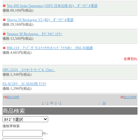
〓
Yeti 400 Solar Generator (100V 日本仕様 R2) ﾎﾟｰﾀﾌﾞﾙ電源
価格:68,106円(税込)
〓
Sherpa 50 Recharger V2 (R2) ﾎﾟｰﾀﾌﾞﾙ電源
価格:29,160円(税込)
〓
Venture 30 Recharger ﾓﾊﾞｲﾙﾊﾞｯﾃﾘｰ
価格:13,500円(税込)
〓
HM-219 ｱｯﾌﾟ/ﾀﾞｳﾝｽｲｯﾁ付きﾊﾝﾄﾞﾏｲｸﾛﾎﾝ HM-36後継
価格:4,665円(税込)
在庫切れ
OPC-2254 ｺﾝﾄﾛｰﾗｰｹｰﾌﾞﾙ（5m）
価格:5,346円(税込)
FA-SC58V IC-M36J用 ｱﾝﾃﾅ
価格:1,296円(税込)
[4]
前の20件
[6]
次の20件
1
/
2
/3 /
4
/
5
…
16
商品検索
価格帯検索
円～