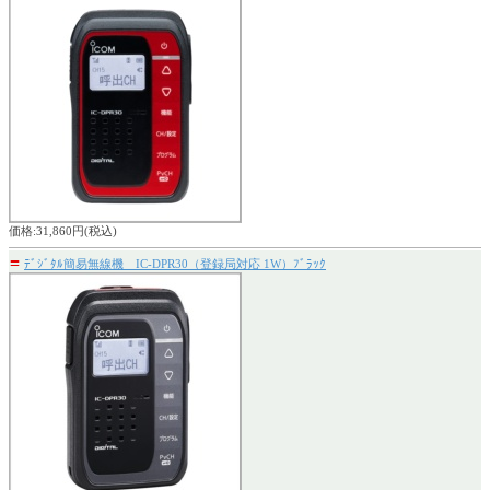
価格:31,860円(税込)
〓
ﾃﾞｼﾞﾀﾙ簡易無線機 IC-DPR30（登録局対応 1W）ﾌﾞﾗｯｸ