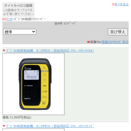
[1]
ｶｰﾄを見る
[0]
TOP
>ﾃﾞｼﾞﾀﾙ簡易ﾄﾗﾝｼｰﾊﾞｰ
全6件 1/1ﾍﾟｰｼﾞ
〓
画像On/
画像Off
/
ｶﾀﾛｸﾞ表示
〓
ﾃﾞｼﾞﾀﾙ簡易無線機 IC-DPR30（登録局対応 1W）ﾒﾀﾘｯｸｲｴﾛｰ
価格:31,860円(税込)
〓
ﾃﾞｼﾞﾀﾙ簡易無線機 IC-DPR30（登録局対応 1W）ﾒﾀﾘｯｸﾚｯﾄﾞ