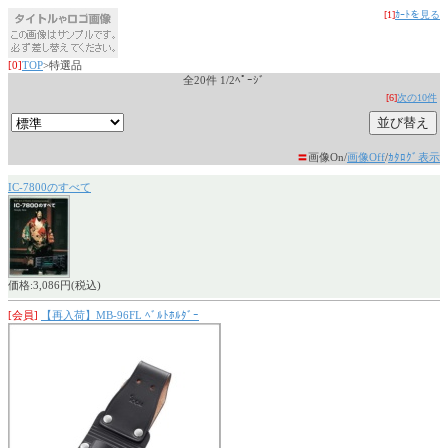
[1]
ｶｰﾄを見る
[0]
TOP
>特選品
全20件 1/2ﾍﾟｰｼﾞ
[6]
次の10件
〓
画像On/
画像Off
/
ｶﾀﾛｸﾞ表示
IC-7800のすべて
価格:3,086円(税込)
[会員]
【再入荷】MB-96FL ﾍﾞﾙﾄﾎﾙﾀﾞｰ