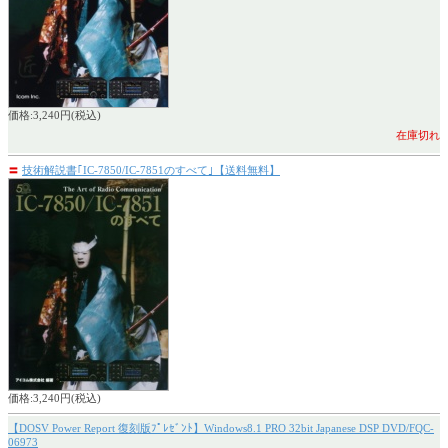
価格:3,240円(税込)
在庫切れ
〓
技術解説書｢IC-7850/IC-7851のすべて｣【送料無料】
価格:3,240円(税込)
【DOSV Power Report 復刻版ﾌﾟﾚｾﾞﾝﾄ】Windows8.1 PRO 32bit Japanese DSP DVD/FQC-
06973