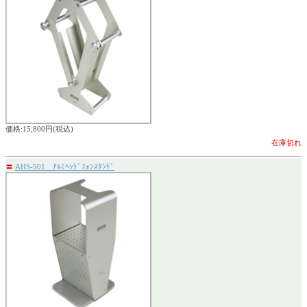
価格:15,800円(税込)
在庫切れ
〓
AHS-501 ｱﾙﾐﾍｯﾄﾞﾌｫﾝｽﾀﾝﾄﾞ