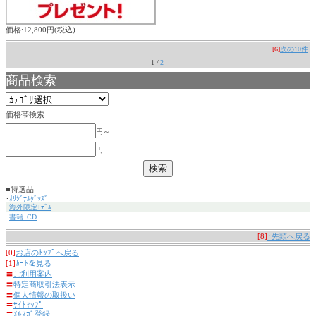
価格:12,800円(税込)
[6]
次の10件
1 /
2
商品検索
価格帯検索
円～
円
■特選品
･
ｵﾘｼﾞﾅﾙｸﾞｯｽﾞ
･
海外限定ﾓﾃﾞﾙ
･
書籍･CD
[8]
↑先頭へ戻る
[0]
お店のﾄｯﾌﾟへ戻る
[1]
ｶｰﾄを見る
〓
ご利用案内
〓
特定商取引法表示
〓
個人情報の取扱い
〓
ｻｲﾄﾏｯﾌﾟ
〓
ﾒﾙﾏｶﾞ登録