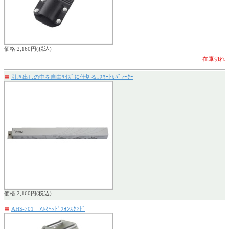
価格:2,160円(税込)
在庫切れ
〓
引き出しの中を自由ｻｲｽﾞに仕切る｡ｽﾏｰﾄｾﾊﾟﾚｰﾀｰ
価格:2,160円(税込)
〓
AHS-701 ｱﾙﾐﾍｯﾄﾞﾌｫﾝｽﾀﾝﾄﾞ