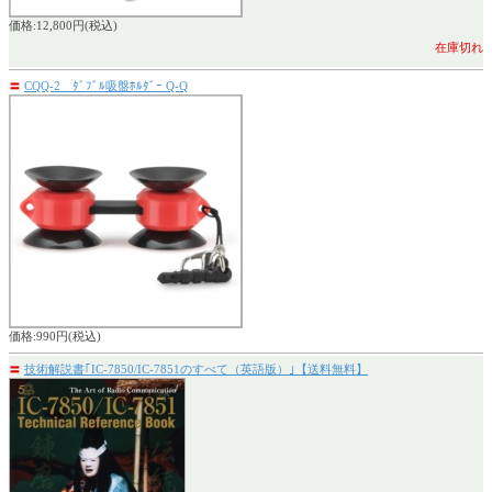
価格:12,800円(税込)
在庫切れ
〓
CQQ-2 ﾀﾞﾌﾞﾙ吸盤ﾎﾙﾀﾞｰ Q-Q
価格:990円(税込)
〓
技術解説書｢IC-7850/IC-7851のすべて（英語版）｣【送料無料】