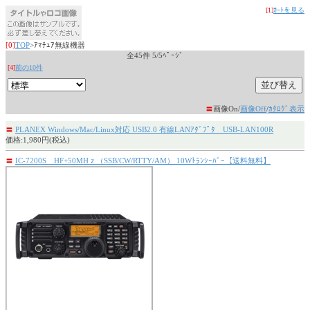
[1]
ｶｰﾄを見る
[0]
TOP
>ｱﾏﾁｭｱ無線機器
全45件 5/5ﾍﾟｰｼﾞ
[4]
前の10件
〓
画像On/
画像Off
/
ｶﾀﾛｸﾞ表示
〓
PLANEX Windows/Mac/Linux対応 USB2.0 有線LANｱﾀﾞﾌﾟﾀ USB-LAN100R
価格:1,980円(税込)
〓
IC-7200S HF+50MHｚ（SSB/CW/RTTY/AM） 10Wﾄﾗﾝｼｰﾊﾞｰ【送料無料】