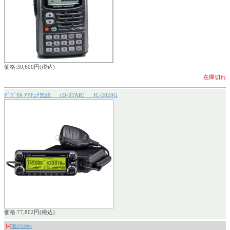
価格:30,600円(税込)
在庫切れ
ﾃﾞｼﾞﾀﾙ ｱﾏﾁｭｱ無線 （D-STAR） IC-2820G
価格:77,802円(税込)
[4]
前の10件