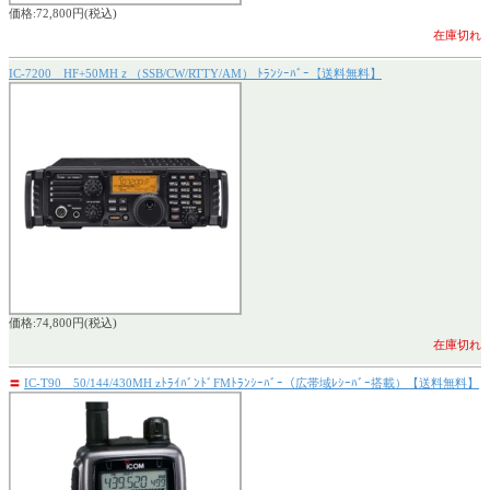
価格:72,800円(税込)
在庫切れ
IC-7200 HF+50MHｚ（SSB/CW/RTTY/AM） ﾄﾗﾝｼｰﾊﾞｰ【送料無料】
価格:74,800円(税込)
在庫切れ
〓
IC-T90 50/144/430MH zﾄﾗｲﾊﾞﾝﾄﾞFMﾄﾗﾝｼｰﾊﾞｰ（広帯域ﾚｼｰﾊﾞｰ搭載）【送料無料】