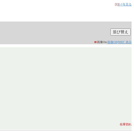
[1]
ｶｰﾄを見る
〓
画像On/
画像Off
/
ｶﾀﾛｸﾞ表示
在庫切れ