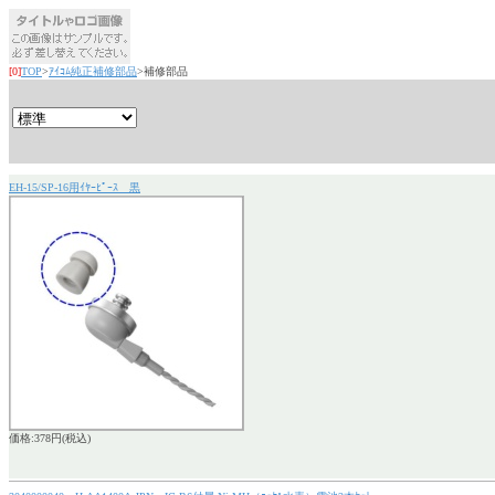
[0]
TOP
>
ｱｲｺﾑ純正補修部品
>補修部品
EH-15/SP-16用ｲﾔｰﾋﾟｰｽ 黒
価格:378円(税込)