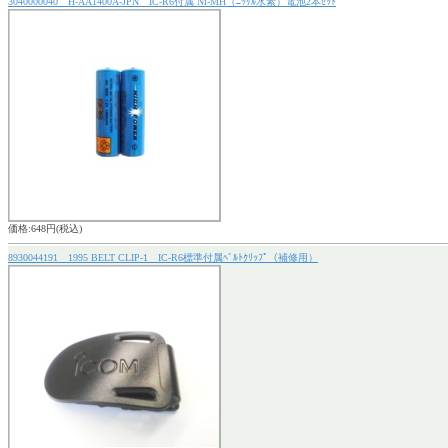
3040000040 H-AA1400A-JPN IC-R6付属 Ni-MH（ﾆｯｹﾙ水素）電池2本ｾｯﾄ
価格:648円(税込)
8930044191 1995 BELT CLIP-1 IC-R6標準付属ﾍﾞﾙﾄｸﾘｯﾌﾟ（補修用）