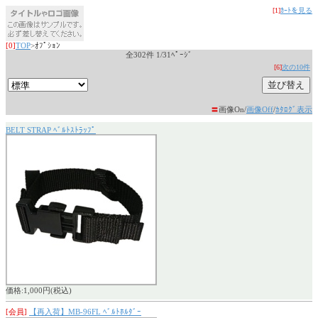
[1]
ｶｰﾄを見る
[0]
TOP
>ｵﾌﾟｼｮﾝ
全302件 1/31ﾍﾟｰｼﾞ
[6]
次の10件
〓
画像On/
画像Off
/
ｶﾀﾛｸﾞ表示
BELT STRAP ﾍﾞﾙﾄｽﾄﾗｯﾌﾟ
価格:1,000円(税込)
[会員]
【再入荷】MB-96FL ﾍﾞﾙﾄﾎﾙﾀﾞｰ