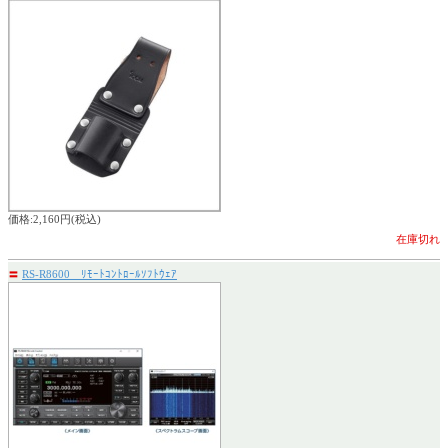
価格:2,160円(税込)
在庫切れ
〓
RS-R8600 ﾘﾓｰﾄｺﾝﾄﾛｰﾙｿﾌﾄｳｪｱ