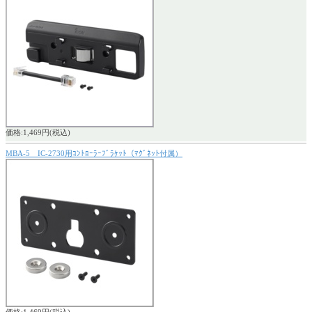
価格:1,469円(税込)
MBA-5 IC-2730用ｺﾝﾄﾛｰﾗｰﾌﾞﾗｹｯﾄ（ﾏｸﾞﾈｯﾄ付属）