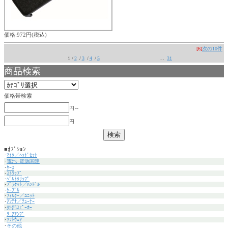
価格:972円(税込)
[6]
次の10件
1 /
2
/
3
/
4
/
5
…
31
商品検索
価格帯検索
円～
円
■ｵﾌﾟｼｮﾝ
･
ﾏｲｸ／ﾍｯﾄﾞｾｯﾄ
･
電池･電源関連
･
ｹｰｽ
･
ｽﾄﾗｯﾌﾟ
･
ﾍﾞﾙﾄｸﾘｯﾌﾟ
･
ﾌﾞﾗｹｯﾄ／ﾊﾝﾄﾞﾙ
･
ｹｰﾌﾞﾙ
･
ﾌｨﾙﾀｰ／ﾕﾆｯﾄ
･
ｱﾝﾃﾅ／ﾁｭｰﾅｰ
･
外部ｽﾋﾟｰｶｰ
･
ﾘﾆｱｱﾝﾌﾟ
･
ｿﾌﾄｳｪｱ
･
その他