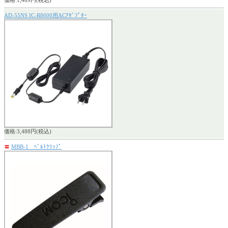
価格:1,469円(税込)
AD-55NS IC-R8600用ACｱﾀﾞﾌﾟﾀｰ
価格:3,488円(税込)
〓
MBB-1 ﾍﾞﾙﾄｸﾘｯﾌﾟ