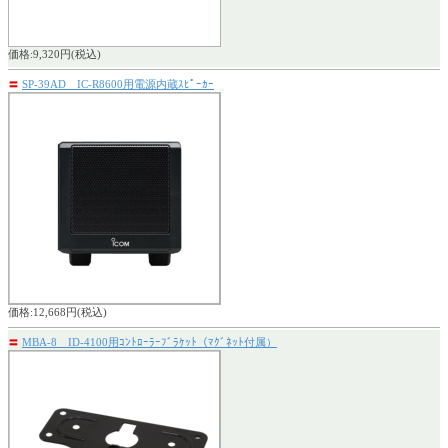
価格:9,320円(税込)
〓
SP-39AD IC-R8600用電源内蔵ｽﾋﾟｰｶｰ
価格:12,668円(税込)
〓
MBA-8 ID-4100用ｺﾝﾄﾛｰﾗｰﾌﾞﾗｹｯﾄ（ﾏｸﾞﾈｯﾄ付属）