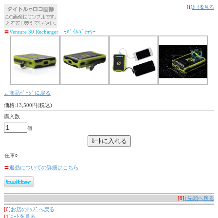
[1]
ｶｰﾄを見る
〓
Venture 30 Recharger ﾓﾊﾞｲﾙﾊﾞｯﾃﾘｰ
←商品ﾍﾟｰｼﾞに戻る
価格:13,500円(税込)
購入数:
個
在庫○
〓
返品についての詳細はこちら
[8]
↑先頭へ戻る
[0]
お店のﾄｯﾌﾟへ戻る
[1]
ｶｰﾄを見る