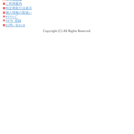
〓
ご利用案内
〓
特定商取引法表示
〓
個人情報の取扱い
〓
ｻｲﾄﾏｯﾌﾟ
〓
ﾒﾙﾏｶﾞ登録
〓
お問い合わせ
Copyright (C) All Rights Reserved.