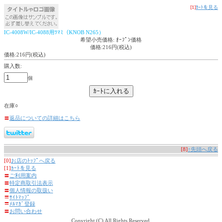
[1]
ｶｰﾄを見る
IC-4008W/IC-4088用ﾂﾏﾐ（KNOB N265）
希望小売価格: ｵｰﾌﾟﾝ価格
価格:216円(税込)
価格:216円(税込)
購入数:
個
在庫○
〓
返品についての詳細はこちら
[8]
↑先頭へ戻る
[0]
お店のﾄｯﾌﾟへ戻る
[1]
ｶｰﾄを見る
〓
ご利用案内
〓
特定商取引法表示
〓
個人情報の取扱い
〓
ｻｲﾄﾏｯﾌﾟ
〓
ﾒﾙﾏｶﾞ登録
〓
お問い合わせ
Copyright (C) All Rights Reserved.