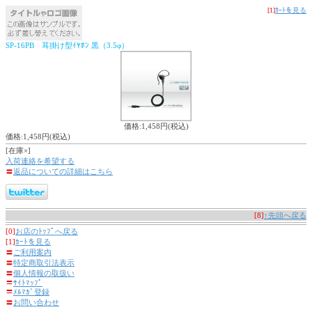
[1]
ｶｰﾄを見る
SP-16PB 耳掛け型ｲﾔﾎﾝ 黒（3.5φ）
価格:1,458円(税込)
価格:1,458円(税込)
[在庫×]
入荷連絡を希望する
〓
返品についての詳細はこちら
[8]
↑先頭へ戻る
[0]
お店のﾄｯﾌﾟへ戻る
[1]
ｶｰﾄを見る
〓
ご利用案内
〓
特定商取引法表示
〓
個人情報の取扱い
〓
ｻｲﾄﾏｯﾌﾟ
〓
ﾒﾙﾏｶﾞ登録
〓
お問い合わせ