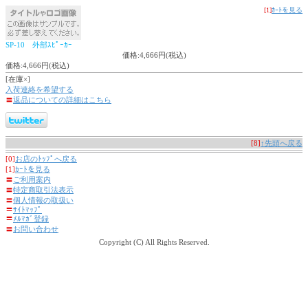
[1]
ｶｰﾄを見る
SP-10 外部ｽﾋﾟｰｶｰ
価格:4,666円(税込)
価格:4,666円(税込)
[在庫×]
入荷連絡を希望する
〓
返品についての詳細はこちら
[8]
↑先頭へ戻る
[0]
お店のﾄｯﾌﾟへ戻る
[1]
ｶｰﾄを見る
〓
ご利用案内
〓
特定商取引法表示
〓
個人情報の取扱い
〓
ｻｲﾄﾏｯﾌﾟ
〓
ﾒﾙﾏｶﾞ登録
〓
お問い合わせ
Copyright (C) All Rights Reserved.