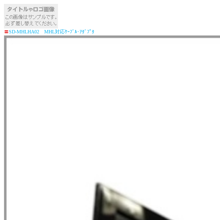
〓
SD-MHLHA02 MHL対応ｹｰﾌﾞﾙ･ｱﾀﾞﾌﾟﾀ