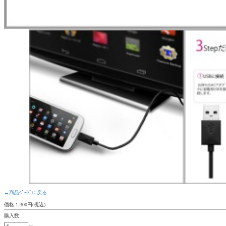
←商品ﾍﾟｰｼﾞに戻る
価格:1,300円(税込)
購入数: