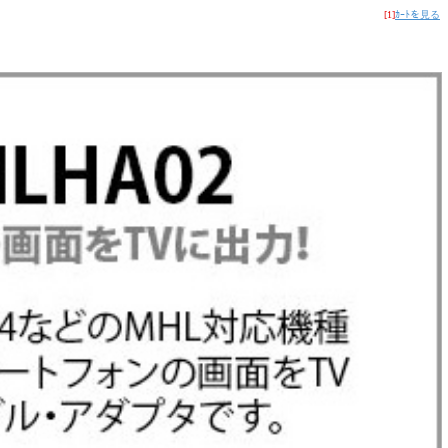
[1]
ｶｰﾄを見る