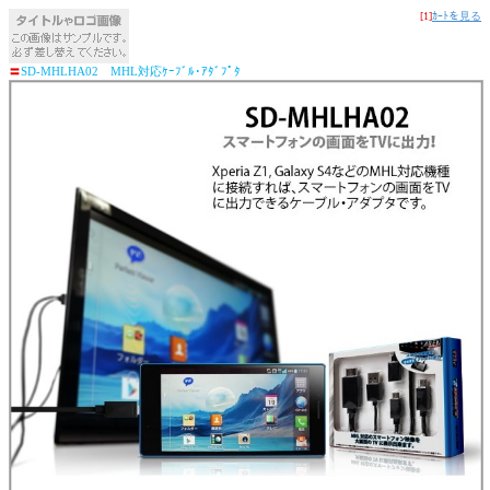
[1]
ｶｰﾄを見る
〓
SD-MHLHA02 MHL対応ｹｰﾌﾞﾙ･ｱﾀﾞﾌﾟﾀ