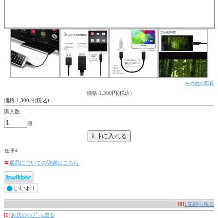
その他の写真
価格:1,300円(税込)
価格:1,300円(税込)
購入数:
個
在庫○
〓
返品についての詳細はこちら
[8]
↑先頭へ戻る
[0]
お店のﾄｯﾌﾟへ戻る