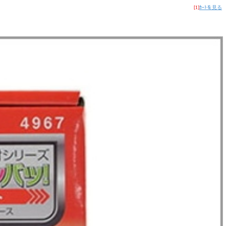
[1]
ｶｰﾄを見る