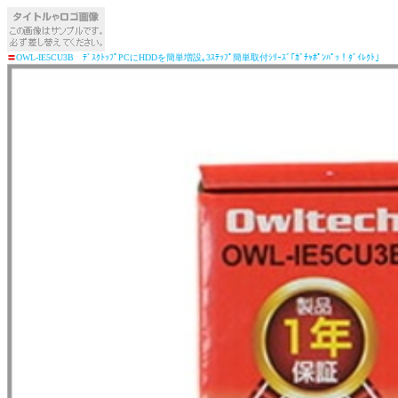
〓
OWL-IE5CU3B ﾃﾞｽｸﾄｯﾌﾟPCにHDDを簡単増設｡3ｽﾃｯﾌﾟ簡単取付ｼﾘｰｽﾞ｢ｶﾞﾁｬﾎﾟﾝﾊﾟｯ！ﾀﾞｲﾚｸﾄ｣