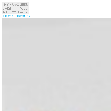
OPC-345A DC電源ｹｰﾌﾞﾙ