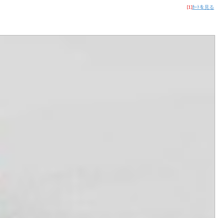
[1]
ｶｰﾄを見る