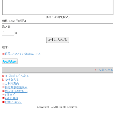
価格:1,458円(税込)
価格:1,458円(税込)
購入数:
個
在庫○
〓
返品についての詳細はこちら
[8]
↑先頭へ戻る
[0]
お店のﾄｯﾌﾟへ戻る
[1]
ｶｰﾄを見る
〓
ご利用案内
〓
特定商取引法表示
〓
個人情報の取扱い
〓
ｻｲﾄﾏｯﾌﾟ
〓
ﾒﾙﾏｶﾞ登録
〓
お問い合わせ
Copyright (C) All Rights Reserved.