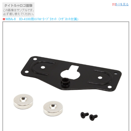
[1]
ｶｰﾄを見る
〓
MBA-8 ID-4100用ｺﾝﾄﾛｰﾗｰﾌﾞﾗｹｯﾄ（ﾏｸﾞﾈｯﾄ付属）