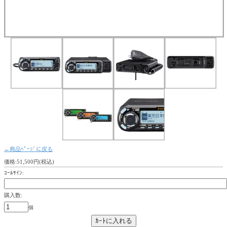
←商品ﾍﾟｰｼﾞに戻る
価格:51,500円(税込)
ｺｰﾙｻｲﾝ:
購入数:
個