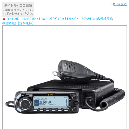
[1]
ｶｰﾄを見る
〓
ID-4100D 144/430MHz ﾃﾞｭｵﾊﾞﾝﾄﾞﾃﾞｼﾞﾀﾙﾄﾗﾝｼｰﾊﾞｰ 50Wﾓﾃﾞﾙ (広帯域受信
機能搭載)【送料無料】