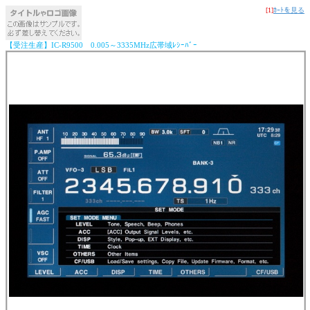
[1]
ｶｰﾄを見る
【受注生産】IC-R9500 0.005～3335MHz広帯域ﾚｼｰﾊﾞｰ