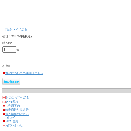
←商品ﾍﾟｰｼﾞに戻る
価格:1,728,000円(税込)
購入数:
個
在庫○
〓
返品についての詳細はこちら
[0]
お店のﾄｯﾌﾟへ戻る
[1]
ｶｰﾄを見る
〓
ご利用案内
〓
特定商取引法表示
〓
個人情報の取扱い
〓
ｻｲﾄﾏｯﾌﾟ
〓
ﾒﾙﾏｶﾞ登録
〓
お問い合わせ