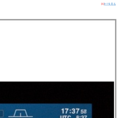
[1]
ｶｰﾄを見る