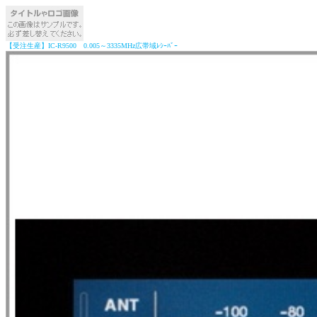
【受注生産】IC-R9500 0.005～3335MHz広帯域ﾚｼｰﾊﾞｰ