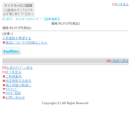
[1]
ｶｰﾄを見る
IC-R75 ｺﾐｭﾆｹｰｼｮﾝﾚｼｰﾊﾞｰ【送料無料】
価格:86,915円(税込)
価格:86,915円(税込)
[在庫×]
入荷連絡を希望する
〓
返品についての詳細はこちら
[8]
↑先頭へ戻る
[0]
お店のﾄｯﾌﾟへ戻る
[1]
ｶｰﾄを見る
〓
ご利用案内
〓
特定商取引法表示
〓
個人情報の取扱い
〓
ｻｲﾄﾏｯﾌﾟ
〓
ﾒﾙﾏｶﾞ登録
〓
お問い合わせ
Copyright (C) All Rights Reserved.