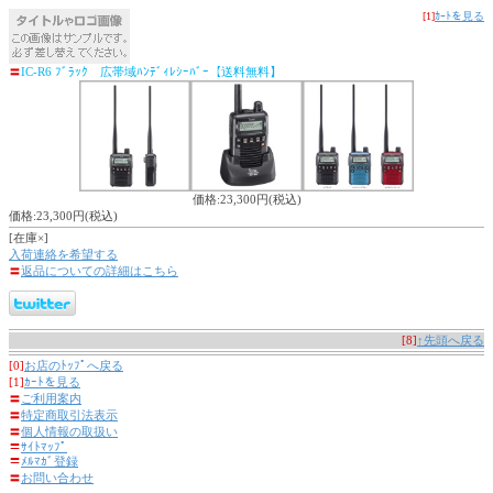
[1]
ｶｰﾄを見る
〓
IC-R6 ﾌﾞﾗｯｸ 広帯域ﾊﾝﾃﾞｨﾚｼｰﾊﾞｰ【送料無料】
価格:23,300円(税込)
価格:23,300円(税込)
[在庫×]
入荷連絡を希望する
〓
返品についての詳細はこちら
[8]
↑先頭へ戻る
[0]
お店のﾄｯﾌﾟへ戻る
[1]
ｶｰﾄを見る
〓
ご利用案内
〓
特定商取引法表示
〓
個人情報の取扱い
〓
ｻｲﾄﾏｯﾌﾟ
〓
ﾒﾙﾏｶﾞ登録
〓
お問い合わせ