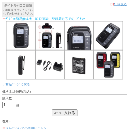
[1]
ｶｰﾄを見る
〓
ﾃﾞｼﾞﾀﾙ簡易無線機 IC-DPR30（登録局対応 1W）ﾌﾞﾗｯｸ
←商品ﾍﾟｰｼﾞに戻る
価格:31,860円(税込)
購入数:
個
在庫○
〓
返品についての詳細はこちら