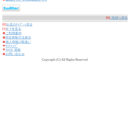
[8]
↑先頭へ戻る
[0]
お店のﾄｯﾌﾟへ戻る
[1]
ｶｰﾄを見る
〓
ご利用案内
〓
特定商取引法表示
〓
個人情報の取扱い
〓
ｻｲﾄﾏｯﾌﾟ
〓
ﾒﾙﾏｶﾞ登録
〓
お問い合わせ
Copyright (C) All Rights Reserved.