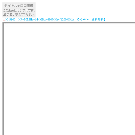
〓
IC-9100 HF+50MHz+144MHz+430MHz+(1200MHz) ﾄﾗﾝｼｰﾊﾞｰ【送料無料】