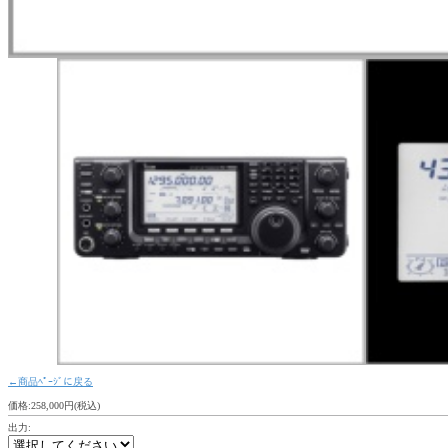
←商品ﾍﾟｰｼﾞに戻る
価格:258,000円(税込)
出力: