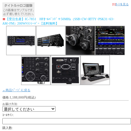
[1]
ｶｰﾄを見る
〓
【受注生産】IC-7851 HFｵｰﾙﾊﾞﾝﾄﾞ＋50MHz（SSB･CW･RTTY･PSK31･63･
AM･FM）200Wﾄﾗﾝｼｰﾊﾞｰ【送料無料】
←商品ﾍﾟｰｼﾞに戻る
価格:1,188,000円(税込)
お届け方法:
ｺｰﾙｻｲﾝ:
購入数: