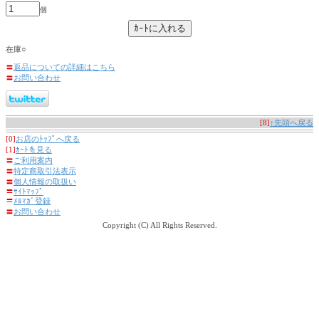
個
在庫○
〓
返品についての詳細はこちら
〓
お問い合わせ
[8]
↑先頭へ戻る
[0]
お店のﾄｯﾌﾟへ戻る
[1]
ｶｰﾄを見る
〓
ご利用案内
〓
特定商取引法表示
〓
個人情報の取扱い
〓
ｻｲﾄﾏｯﾌﾟ
〓
ﾒﾙﾏｶﾞ登録
〓
お問い合わせ
Copyright (C) All Rights Reserved.