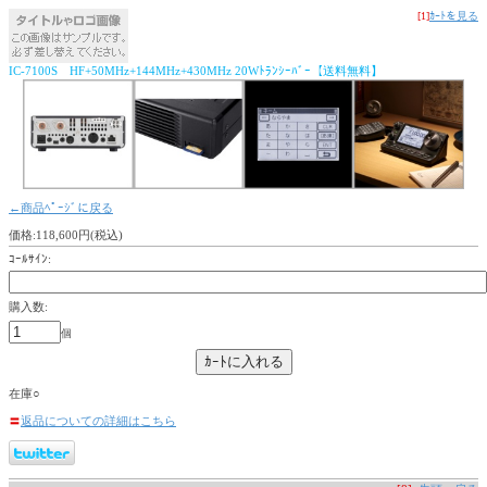
[1]
ｶｰﾄを見る
IC-7100S HF+50MHz+144MHz+430MHz 20Wﾄﾗﾝｼｰﾊﾞｰ【送料無料】
←商品ﾍﾟｰｼﾞに戻る
価格:118,600円(税込)
ｺｰﾙｻｲﾝ:
購入数:
個
在庫○
〓
返品についての詳細はこちら