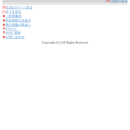
[8]
↑先頭へ戻る
[0]
お店のﾄｯﾌﾟへ戻る
[1]
ｶｰﾄを見る
〓
ご利用案内
〓
特定商取引法表示
〓
個人情報の取扱い
〓
ｻｲﾄﾏｯﾌﾟ
〓
ﾒﾙﾏｶﾞ登録
〓
お問い合わせ
Copyright (C) All Rights Reserved.