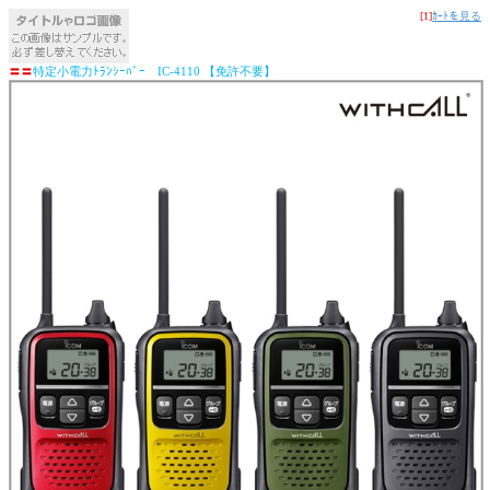
[1]
ｶｰﾄを見る
〓
〓
特定小電力ﾄﾗﾝｼｰﾊﾞｰ IC-4110 【免許不要】