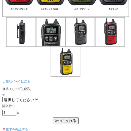
←商品ﾍﾟｰｼﾞに戻る
価格:11,788円(税込)
ｶﾗｰ:
購入数:
個
〓
在庫を確認する